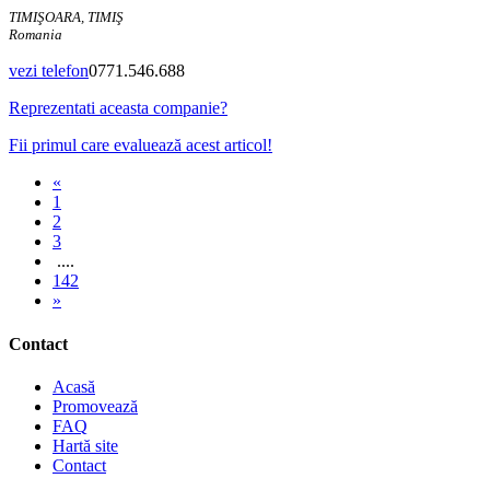
TIMIŞOARA, TIMIŞ
Romania
vezi telefon
0771.546.688
Reprezentati aceasta companie?
Fii primul care evaluează acest articol!
«
1
2
3
....
142
»
Contact
Acasă
Promovează
FAQ
Hartă site
Contact