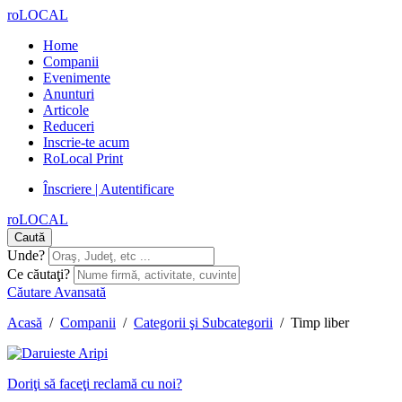
roLOCAL
Home
Companii
Evenimente
Anunturi
Articole
Reduceri
Inscrie-te acum
RoLocal Print
Înscriere | Autentificare
roLOCAL
Caută
Unde?
Ce căutaţi?
Căutare Avansată
Acasă
/
Companii
/
Categorii şi Subcategorii
/
Timp liber
Doriţi să faceţi reclamă cu noi?