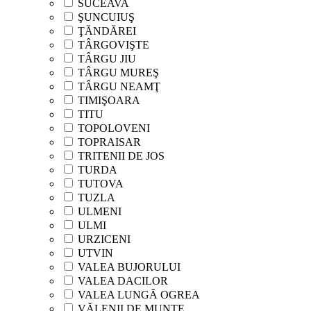
SUCEAVA
ŞUNCUIUŞ
ŢĂNDĂREI
TÂRGOVIŞTE
TÂRGU JIU
TÂRGU MUREŞ
TÂRGU NEAMŢ
TIMIŞOARA
TITU
TOPOLOVENI
TOPRAISAR
TRITENII DE JOS
TURDA
TUTOVA
TUZLA
ULMENI
ULMI
URZICENI
UTVIN
VALEA BUJORULUI
VALEA DACILOR
VALEA LUNGĂ OGREA
VĂLENII DE MUNTE