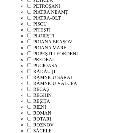
PETRILA
PETROŞANI
PIATRA NEAMŢ
PIATRA-OLT
PISCU
PITEŞTI
PLOIEŞTI
POIANA BRAŞOV
POIANA MARE
POPEŞTI LEORDENI
PREDEAL
PUCIOASA
RĂDĂUŢI
RÂMNICU SĂRAT
RÂMNICU VÂLCEA
RECAŞ
REGHIN
REŞIŢA
RIENI
ROMAN
ROTARI
ROZNOV
SĂCELE