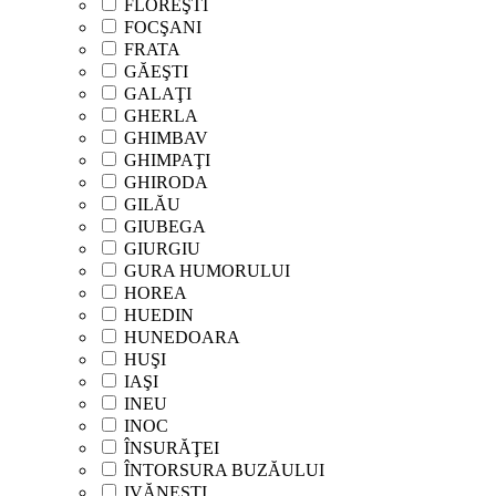
FLOREŞTI
FOCŞANI
FRATA
GĂEŞTI
GALAŢI
GHERLA
GHIMBAV
GHIMPAŢI
GHIRODA
GILĂU
GIUBEGA
GIURGIU
GURA HUMORULUI
HOREA
HUEDIN
HUNEDOARA
HUŞI
IAŞI
INEU
INOC
ÎNSURĂŢEI
ÎNTORSURA BUZĂULUI
IVĂNEŞTI