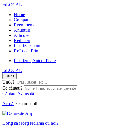
roLOCAL
Home
Companii
Evenimente
Anunturi
Articole
Reduceri
Inscrie-te acum
RoLocal Print
Înscriere | Autentificare
roLOCAL
Caută
Unde?
Ce căutaţi?
Căutare Avansată
Acasă
/
Companii
Doriţi să faceţi reclamă cu noi?