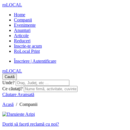
roLOCAL
Home
Companii
Evenimente
Anunturi
Articole
Reduceri
Inscrie-te acum
RoLocal Print
Înscriere | Autentificare
roLOCAL
Caută
Unde?
Ce căutaţi?
Căutare Avansată
Acasă
/
Companii
Doriţi să faceţi reclamă cu noi?