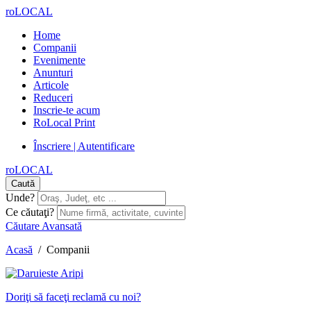
roLOCAL
Home
Companii
Evenimente
Anunturi
Articole
Reduceri
Inscrie-te acum
RoLocal Print
Înscriere | Autentificare
roLOCAL
Caută
Unde?
Ce căutaţi?
Căutare Avansată
Acasă
/
Companii
Doriţi să faceţi reclamă cu noi?