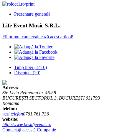
Prezentare generală
Life Event Music S.R.L.
Fii primul care evaluează acest articol!
Timp liber
(1416)
Discoteci
(20)
Adresă:
Str. Liviu Rebreanu nr. 46-58
BUCUREŞTI SECTORUL 3, BUCUREŞTI 031793
Romania
telefon:
vezi telefon
0761.761.736
website:
http://www.bestdjevents.ro
Contactaţi această Companie