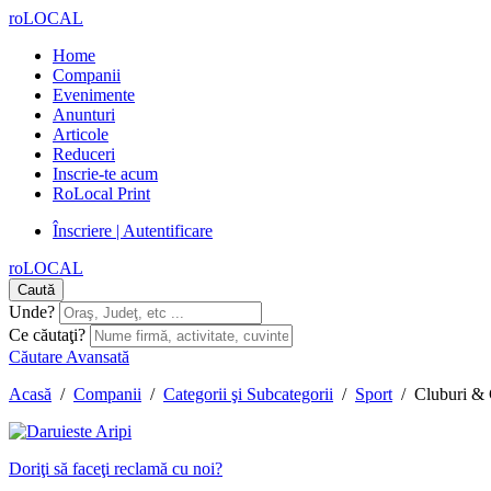
roLOCAL
Home
Companii
Evenimente
Anunturi
Articole
Reduceri
Inscrie-te acum
RoLocal Print
Înscriere | Autentificare
roLOCAL
Caută
Unde?
Ce căutaţi?
Căutare Avansată
Acasă
/
Companii
/
Categorii şi Subcategorii
/
Sport
/
Cluburi & 
Doriţi să faceţi reclamă cu noi?