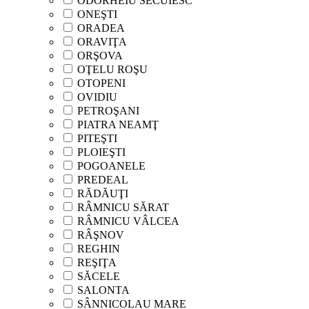
ODORHEIU SECUIESC
ONEŞTI
ORADEA
ORAVIŢA
ORŞOVA
OŢELU ROŞU
OTOPENI
OVIDIU
PETROŞANI
PIATRA NEAMŢ
PITEŞTI
PLOIEŞTI
POGOANELE
PREDEAL
RĂDĂUŢI
RÂMNICU SĂRAT
RÂMNICU VÂLCEA
RÂŞNOV
REGHIN
REŞIŢA
SĂCELE
SALONTA
SÂNNICOLAU MARE