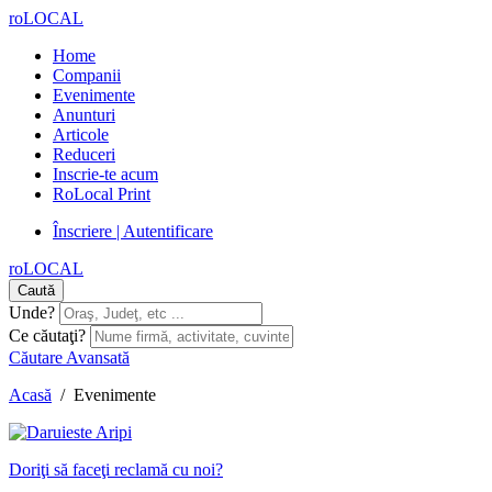
roLOCAL
Home
Companii
Evenimente
Anunturi
Articole
Reduceri
Inscrie-te acum
RoLocal Print
Înscriere | Autentificare
roLOCAL
Caută
Unde?
Ce căutaţi?
Căutare Avansată
Acasă
/
Evenimente
Doriţi să faceţi reclamă cu noi?