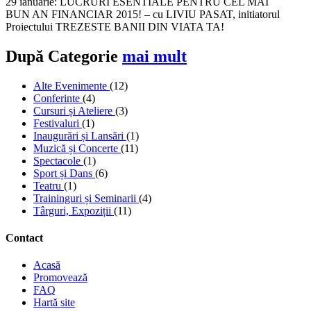
29 ianuarie: LUCRURI ESENTIALE PENTRU CEL MAI
BUN AN FINANCIAR 2015! – cu LIVIU PASAT, initiatorul
Proiectului TREZESTE BANII DIN VIATA TA!
După Categorie
mai mult
Alte Evenimente
(12)
Conferinte
(4)
Cursuri și Ateliere
(3)
Festivaluri
(1)
Inaugurări și Lansări
(1)
Muzică și Concerte
(11)
Spectacole
(1)
Sport și Dans
(6)
Teatru
(1)
Traininguri și Seminarii
(4)
Târguri, Expoziții
(11)
Contact
Acasă
Promovează
FAQ
Hartă site