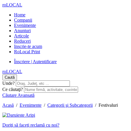
roLOCAL
Home
Companii
Evenimente
Anunturi
Articole
Reduceri
Inscrie-te acum
RoLocal Print
Înscriere | Autentificare
roLOCAL
Caută
Unde?
Ce căutaţi?
Căutare Avansată
Acasă
/
Evenimente
/
Categorii şi Subcategorii
/
Festivaluri
Doriţi să faceţi reclamă cu noi?