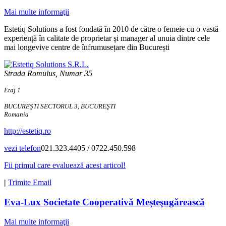
Mai multe informaţii
Estetiq Solutions a fost fondată în 2010 de către o femeie cu o vastă
experiență în calitate de proprietar și manager al unuia dintre cele
mai longevive centre de înfrumusețare din București
Strada Romulus, Numar 35
Etaj 1
BUCUREŞTI SECTORUL 3, BUCUREŞTI
Romania
http://estetiq.ro
vezi telefon
021.323.4405 / 0722.450.598
Fii primul care evaluează acest articol!
|
Trimite Email
Eva-Lux Societate Cooperativă Meşteşugărească
Mai multe informaţii