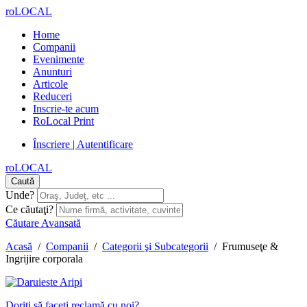
roLOCAL
Home
Companii
Evenimente
Anunturi
Articole
Reduceri
Inscrie-te acum
RoLocal Print
Înscriere | Autentificare
roLOCAL
Caută
Unde?
Ce căutaţi?
Căutare Avansată
Acasă
/
Companii
/
Categorii şi Subcategorii
/
Frumuseţe &
Ingrijire corporala
Doriţi să faceţi reclamă cu noi?