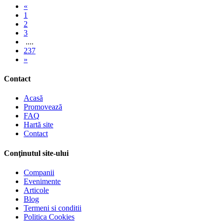
«
1
2
3
....
237
»
Contact
Acasă
Promovează
FAQ
Hartă site
Contact
Conţinutul site-ului
Companii
Evenimente
Articole
Blog
Termeni si conditii
Politica Cookies