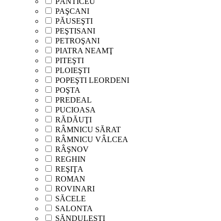
PĂNTICEU
PAŞCANI
PĂUSEŞTI
PEŞTISANI
PETROŞANI
PIATRA NEAMŢ
PITEŞTI
PLOIEŞTI
POPEŞTI LEORDENI
POŞTA
PREDEAL
PUCIOASA
RĂDĂUŢI
RÂMNICU SĂRAT
RÂMNICU VÂLCEA
RÂŞNOV
REGHIN
REŞIŢA
ROMAN
ROVINARI
SĂCELE
SALONTA
SĂNDULEŞTI