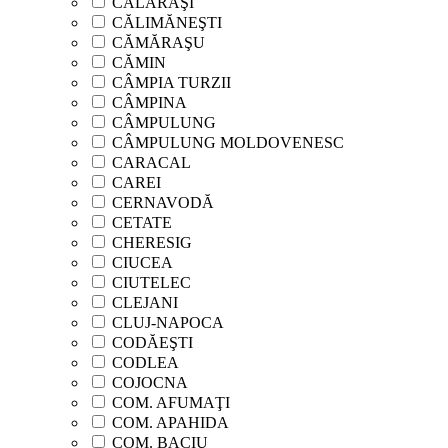
CĂLĂRAŞI
CĂLIMĂNEŞTI
CĂMĂRAŞU
CĂMIN
CÂMPIA TURZII
CÂMPINA
CÂMPULUNG
CÂMPULUNG MOLDOVENESC
CARACAL
CAREI
CERNAVODĂ
CETATE
CHERESIG
CIUCEA
CIUTELEC
CLEJANI
CLUJ-NAPOCA
CODĂEŞTI
CODLEA
COJOCNA
COM. AFUMAŢI
COM. APAHIDA
COM. BACIU