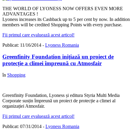
THE WORLD OF LYONESS NOW OFFERS EVEN MORE
ADVANTAGES !
Lyoness increases its Cashback up to 5 per cent by now. In addition
members will be credited Shopping Points with every purchase.
Fii primul care evaluează acest articol!
Publicat: 11/16/2014 -
Lyoness Romania
Greenfinity Foundation iniţiază un proiect de
protecție a climei împreună cu Atmosfair
în
Shopping
Greenfinity Foundation, Lyoness și editura Styria Multi Media
Corporate susțin împreună un proiect de protecție a climei al
organizației Atmosfair.
Fii primul care evaluează acest articol!
Publicat: 07/31/2014 -
Lyoness Romania