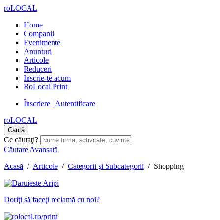
roLOCAL
Home
Companii
Evenimente
Anunturi
Articole
Reduceri
Inscrie-te acum
RoLocal Print
Înscriere | Autentificare
roLOCAL
Caută
Ce căutaţi?
Căutare Avansată
Acasă
/
Articole
/
Categorii şi Subcategorii
/
Shopping
Doriţi să faceţi reclamă cu noi?