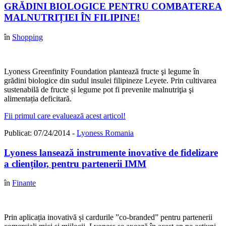
GRĂDINI BIOLOGICE PENTRU COMBATEREA
MALNUTRIȚIEI ÎN FILIPINE!
în
Shopping
Lyoness Greenfinity Foundation plantează fructe şi legume în
grădini biologice din sudul insulei filipineze Leyete. Prin cultivarea
sustenabilă de fructe și legume pot fi prevenite malnutriţia şi
alimentația deficitară.
Fii primul care evaluează acest articol!
Publicat: 07/24/2014 -
Lyoness Romania
Lyoness lansează instrumente inovative de fidelizare
a clienților, pentru partenerii IMM
în
Finante
Prin aplicația inovativă și cardurile ”co-branded” pentru partenerii