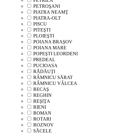
PETRILA
PETROŞANI
PIATRA NEAMŢ
PIATRA-OLT
PISCU
PITEŞTI
PLOIEŞTI
POIANA BRAŞOV
POIANA MARE
POPEŞTI LEORDENI
PREDEAL
PUCIOASA
RĂDĂUŢI
RÂMNICU SĂRAT
RÂMNICU VÂLCEA
RECAŞ
REGHIN
REŞIŢA
RIENI
ROMAN
ROTARI
ROZNOV
SĂCELE