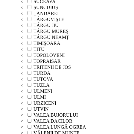
SUCEAVA
ŞUNCUIUŞ
ŢĂNDĂREI
TÂRGOVIŞTE
TÂRGU JIU
TÂRGU MUREŞ
TÂRGU NEAMŢ
TIMIŞOARA
TITU
TOPOLOVENI
TOPRAISAR
TRITENII DE JOS
TURDA
TUTOVA
TUZLA
ULMENI
ULMI
URZICENI
UTVIN
VALEA BUJORULUI
VALEA DACILOR
VALEA LUNGĂ OGREA
VĂLENII DE MUNTE