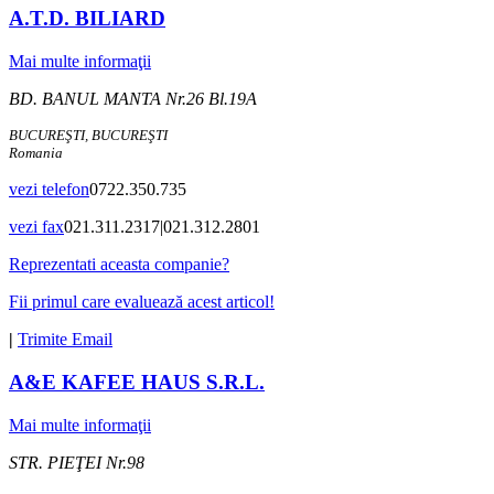
A.T.D. BILIARD
Mai multe informaţii
BD. BANUL MANTA Nr.26 Bl.19A
BUCUREŞTI, BUCUREŞTI
Romania
vezi telefon
0722.350.735
vezi fax
021.311.2317|021.312.2801
Reprezentati aceasta companie?
Fii primul care evaluează acest articol!
|
Trimite Email
A&E KAFEE HAUS S.R.L.
Mai multe informaţii
STR. PIEŢEI Nr.98