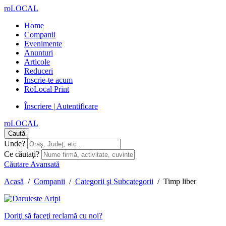
roLOCAL
Home
Companii
Evenimente
Anunturi
Articole
Reduceri
Inscrie-te acum
RoLocal Print
Înscriere | Autentificare
roLOCAL
Caută
Unde?
Ce căutaţi?
Căutare Avansată
Acasă
/
Companii
/
Categorii şi Subcategorii
/
Timp liber
Doriţi să faceţi reclamă cu noi?