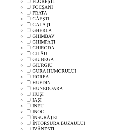
FLOREŞTI
FOCŞANI
FRATA
GĂEŞTI
GALAŢI
GHERLA
GHIMBAV
GHIMPAŢI
GHIRODA
GILĂU
GIUBEGA
GIURGIU
GURA HUMORULUI
HOREA
HUEDIN
HUNEDOARA
HUŞI
IAŞI
INEU
INOC
ÎNSURĂŢEI
ÎNTORSURA BUZĂULUI
IVĂNEŞTI