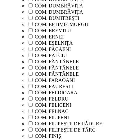
COM. DUMBRĂVIŢA
COM. DUMBRĂVIŢA
COM. DUMITREŞTI
COM. EFTIMIE MURGU
COM. EREMITU
COM. ERNEI
COM. EŞELNIŢA
COM. FĂCĂENI
COM. FĂLCIU
COM. FÂNTÂNELE
COM. FÂNTÂNELE
COM. FÂNTÂNELE
COM. FARAOANI
COM. FĂUREŞTI
COM. FELDIOARA
COM. FELDRU
COM. FELICENI
COM. FELNAC
COM. FILIPENI
COM. FILIPEŞTII DE PĂDURE
COM. FILIPEŞTII DE TÂRG
COM. FINIŞ