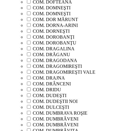
COM. DOFTEANA
COM. DOMNEŞTI
COM. DOMNEŞTI
COM. DOR MĂRUNT
COM. DORNA-ARINI
COM. DORNEŞTI
COM. DOROBANŢI
COM. DOROBANŢU
COM. DRAGALINA
COM. DRĂGANU
COM. DRAGODANA
COM. DRAGOMIREŞTI
COM. DRAGOMIREŞTI VALE
COM. DRAJNA
COM. DRÂNCENI
COM. DRIDU
COM. DUDEŞTI
COM. DUDEŞTII NOI
COM. DULCEŞTI
COM. DUMBRAVA ROŞIE
COM. DUMBRĂVENI
COM. DUMBRĂVENI
COM. DUMBRĂVIŢA