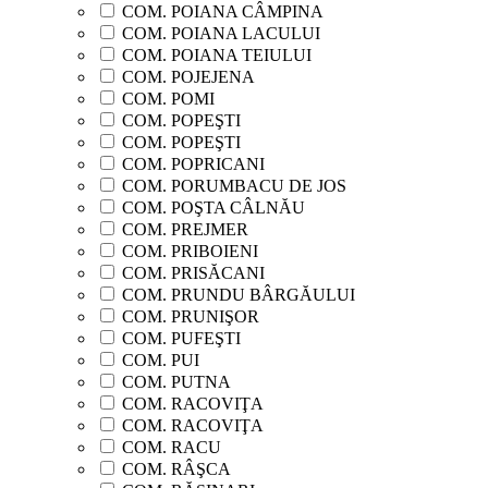
COM. POIANA CÂMPINA
COM. POIANA LACULUI
COM. POIANA TEIULUI
COM. POJEJENA
COM. POMI
COM. POPEŞTI
COM. POPEŞTI
COM. POPRICANI
COM. PORUMBACU DE JOS
COM. POŞTA CÂLNĂU
COM. PREJMER
COM. PRIBOIENI
COM. PRISĂCANI
COM. PRUNDU BÂRGĂULUI
COM. PRUNIŞOR
COM. PUFEŞTI
COM. PUI
COM. PUTNA
COM. RACOVIŢA
COM. RACOVIŢA
COM. RACU
COM. RÂŞCA