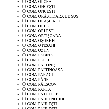
COM. OLCEA
COM. ONCEŞTI
COM. ONCEŞTI
COM. ORĂŞTIOARA DE SUS
COM. ORAŞU NOU
COM. ORLAT
COM. ORLEŞTI
COM. ORŢIŞOARA
COM. OŞORHEI
COM. OTEŞANI
COM. OZUN
COM. PADINA
COM. PALEU
COM. PĂLTINIŞ
COM. PĂLTINOASA
COM. PANACI
COM. PĂNET
COM. PÂRSCOV
COM. PARŢA
COM. PĂTULELE
COM. PĂULENI CIUC
COM. PĂULEŞTI
COM. PĂULEŞTI