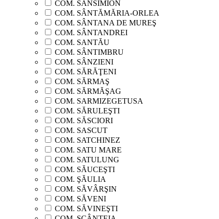
COM. SÂNSIMION
COM. SÂNTĂMĂRIA-ORLEA
COM. SÂNTANA DE MUREŞ
COM. SÂNTANDREI
COM. SANTĂU
COM. SÂNTIMBRU
COM. SÂNZIENI
COM. SĂRĂŢENI
COM. SĂRMAŞ
COM. SĂRMĂŞAG
COM. SARMIZEGETUSA
COM. SĂRULEŞTI
COM. SĂSCIORI
COM. SASCUT
COM. SATCHINEZ
COM. SATU MARE
COM. SATULUNG
COM. SĂUCEŞTI
COM. ŞĂULIA
COM. SĂVÂRŞIN
COM. SĂVENI
COM. SĂVINEŞTI
COM. SCÂNTEIA