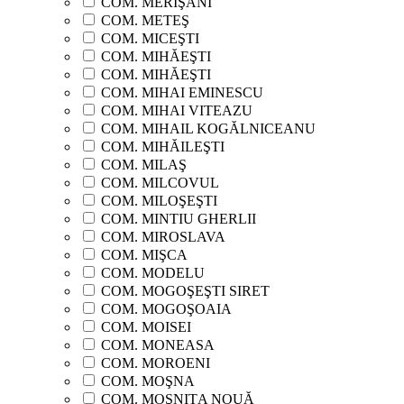
COM. MERIŞANI
COM. METEŞ
COM. MICEŞTI
COM. MIHĂEŞTI
COM. MIHĂEŞTI
COM. MIHAI EMINESCU
COM. MIHAI VITEAZU
COM. MIHAIL KOGĂLNICEANU
COM. MIHĂILEŞTI
COM. MILAŞ
COM. MILCOVUL
COM. MILOŞEŞTI
COM. MINTIU GHERLII
COM. MIROSLAVA
COM. MIŞCA
COM. MODELU
COM. MOGOŞEŞTI SIRET
COM. MOGOŞOAIA
COM. MOISEI
COM. MONEASA
COM. MOROENI
COM. MOŞNA
COM. MOŞNIŢA NOUĂ