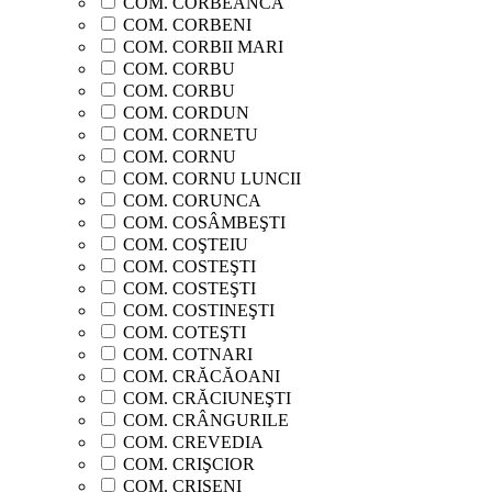
COM. CORBEANCA
COM. CORBENI
COM. CORBII MARI
COM. CORBU
COM. CORBU
COM. CORDUN
COM. CORNETU
COM. CORNU
COM. CORNU LUNCII
COM. CORUNCA
COM. COSÂMBEŞTI
COM. COŞTEIU
COM. COSTEŞTI
COM. COSTEŞTI
COM. COSTINEŞTI
COM. COTEŞTI
COM. COTNARI
COM. CRĂCĂOANI
COM. CRĂCIUNEŞTI
COM. CRÂNGURILE
COM. CREVEDIA
COM. CRIŞCIOR
COM. CRIŞENI