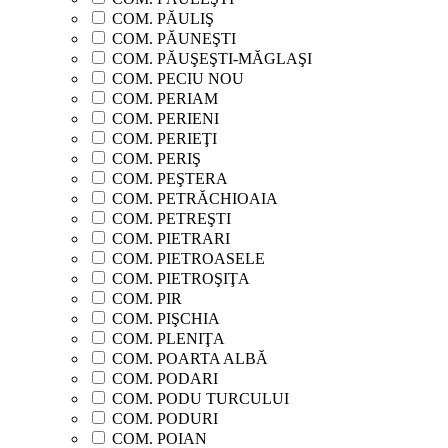
COM. PĂULIŞ
COM. PĂUNEŞTI
COM. PĂUŞEŞTI-MĂGLAŞI
COM. PECIU NOU
COM. PERIAM
COM. PERIENI
COM. PERIEŢI
COM. PERIŞ
COM. PEŞTERA
COM. PETRĂCHIOAIA
COM. PETREŞTI
COM. PIETRARI
COM. PIETROASELE
COM. PIETROŞIŢA
COM. PIR
COM. PIŞCHIA
COM. PLENIŢA
COM. POARTA ALBĂ
COM. PODARI
COM. PODU TURCULUI
COM. PODURI
COM. POIAN