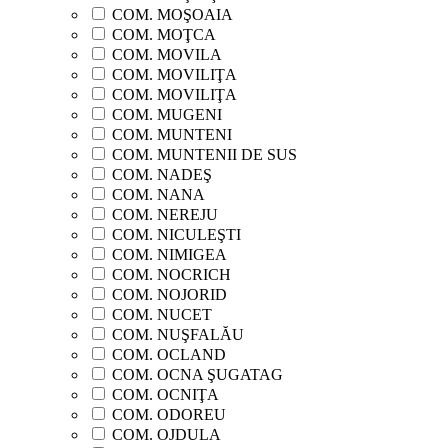
COM. MOŞOAIA
COM. MOŢCA
COM. MOVILA
COM. MOVILIŢA
COM. MOVILIŢA
COM. MUGENI
COM. MUNTENI
COM. MUNTENII DE SUS
COM. NADEŞ
COM. NANA
COM. NEREJU
COM. NICULEŞTI
COM. NIMIGEA
COM. NOCRICH
COM. NOJORID
COM. NUCET
COM. NUŞFALĂU
COM. OCLAND
COM. OCNA ŞUGATAG
COM. OCNIŢA
COM. ODOREU
COM. OJDULA