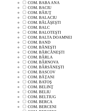
COM. BABA ANA
COM. BACIU
COM. BĂIUŢ
COM. BALACIU
COM. BĂLĂŞEŞTI
COM. BALC
COM. BALOTEŞTI
COM. BALTA DOAMNEI
COM. BAND
COM. BĂNEŞTI
COM. BĂRCĂNEŞTI
COM. BÂRLA
COM. BÂRNOVA
COM. BÂRSĂNEŞTI
COM. BASCOV
COM. BĂŢANI
COM. BATOŞ
COM. BELINŢ
COM. BELIU
COM. BELTIUG
COM. BERCA
COM. BERCENI