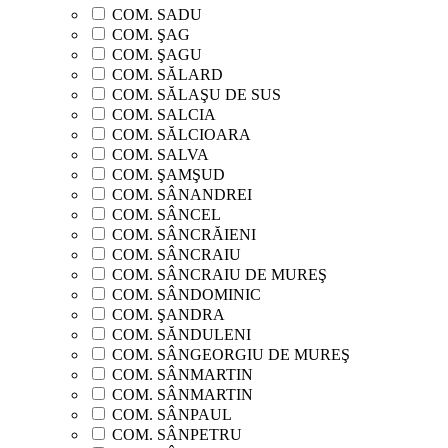
COM. SADU
COM. ŞAG
COM. ŞAGU
COM. SĂLARD
COM. SĂLAŞU DE SUS
COM. SALCIA
COM. SĂLCIOARA
COM. SALVA
COM. ŞAMŞUD
COM. SÂNANDREI
COM. SÂNCEL
COM. SÂNCRĂIENI
COM. SÂNCRAIU
COM. SÂNCRAIU DE MUREŞ
COM. SÂNDOMINIC
COM. ŞANDRA
COM. SĂNDULENI
COM. SÂNGEORGIU DE MUREŞ
COM. SÂNMARTIN
COM. SÂNMARTIN
COM. SÂNPAUL
COM. SÂNPETRU