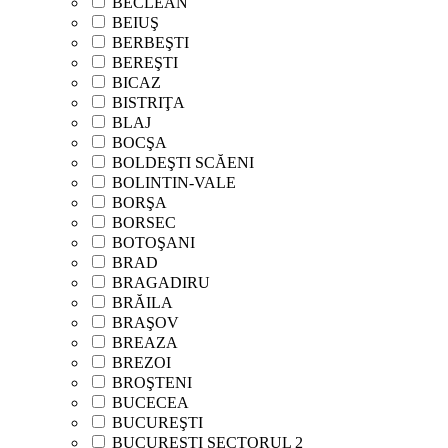
BECLEAN
BEIUŞ
BERBEŞTI
BEREŞTI
BICAZ
BISTRIŢA
BLAJ
BOCŞA
BOLDEŞTI SCĂENI
BOLINTIN-VALE
BORŞA
BORSEC
BOTOŞANI
BRAD
BRAGADIRU
BRĂILA
BRAŞOV
BREAZA
BREZOI
BROŞTENI
BUCECEA
BUCUREŞTI
BUCUREŞTI SECTORUL 2