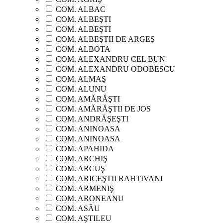
COM. ALBAC
COM. ALBEŞTI
COM. ALBEŞTI
COM. ALBEŞTII DE ARGEŞ
COM. ALBOTA
COM. ALEXANDRU CEL BUN
COM. ALEXANDRU ODOBESCU
COM. ALMAŞ
COM. ALUNU
COM. AMĂRĂŞTI
COM. AMĂRĂŞTII DE JOS
COM. ANDRĂŞEŞTI
COM. ANINOASA
COM. ANINOASA
COM. APAHIDA
COM. ARCHIŞ
COM. ARCUŞ
COM. ARICEŞTII RAHTIVANI
COM. ARMENIŞ
COM. ARONEANU
COM. ASĂU
COM. AŞTILEU