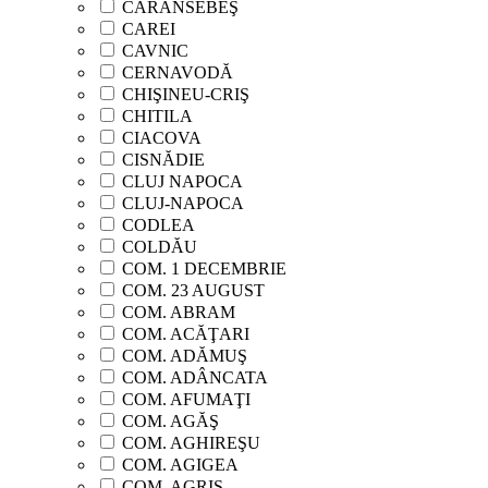
CARANSEBEŞ
CAREI
CAVNIC
CERNAVODĂ
CHIŞINEU-CRIŞ
CHITILA
CIACOVA
CISNĂDIE
CLUJ NAPOCA
CLUJ-NAPOCA
CODLEA
COLDĂU
COM. 1 DECEMBRIE
COM. 23 AUGUST
COM. ABRAM
COM. ACĂŢARI
COM. ADĂMUŞ
COM. ADÂNCATA
COM. AFUMAŢI
COM. AGĂŞ
COM. AGHIREŞU
COM. AGIGEA
COM. AGRIŞ