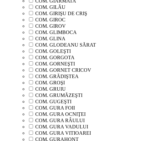
COM. GIARMATA
COM. GILĂU
COM. GIRIŞU DE CRIŞ
COM. GIROC
COM. GIROV
COM. GLIMBOCA
COM. GLINA
COM. GLODEANU SĂRAT
COM. GOLEŞTI
COM. GORGOTA
COM. GORNEŞTI
COM. GORNET CRICOV
COM. GRĂDIŞTEA
COM. GROŞI
COM. GRUIU
COM. GRUMĂZEŞTI
COM. GUGEŞTI
COM. GURA FOII
COM. GURA OCNIŢEI
COM. GURA RÂULUI
COM. GURA VADULUI
COM. GURA VITIOAREI
COM. GURAHONŢ