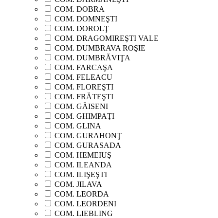
COM. DOBRA
COM. DOMNEŞTI
COM. DOROLŢ
COM. DRAGOMIREŞTI VALE
COM. DUMBRAVA ROŞIE
COM. DUMBRĂVIŢA
COM. FARCAŞA
COM. FELEACU
COM. FLOREŞTI
COM. FRĂTEŞTI
COM. GĂISENI
COM. GHIMPAŢI
COM. GLINA
COM. GURAHONŢ
COM. GURASADA
COM. HEMEIUŞ
COM. ILEANDA
COM. ILIŞEŞTI
COM. JILAVA
COM. LEORDA
COM. LEORDENI
COM. LIEBLING