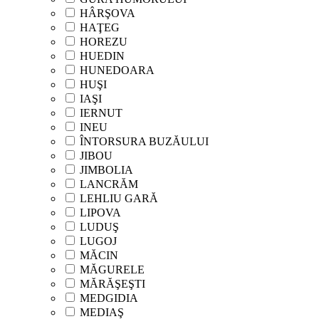
HÂRŞOVA
HAŢEG
HOREZU
HUEDIN
HUNEDOARA
HUŞI
IAŞI
IERNUT
INEU
ÎNTORSURA BUZĂULUI
JIBOU
JIMBOLIA
LANCRĂM
LEHLIU GARĂ
LIPOVA
LUDUŞ
LUGOJ
MĂCIN
MĂGURELE
MĂRĂŞEŞTI
MEDGIDIA
MEDIAŞ