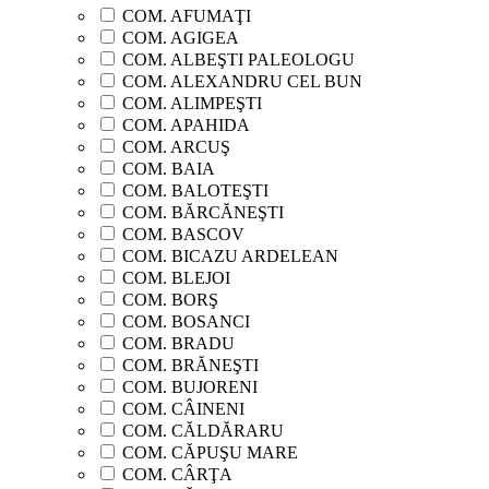
COM. AFUMAŢI
COM. AGIGEA
COM. ALBEŞTI PALEOLOGU
COM. ALEXANDRU CEL BUN
COM. ALIMPEŞTI
COM. APAHIDA
COM. ARCUŞ
COM. BAIA
COM. BALOTEŞTI
COM. BĂRCĂNEŞTI
COM. BASCOV
COM. BICAZU ARDELEAN
COM. BLEJOI
COM. BORŞ
COM. BOSANCI
COM. BRADU
COM. BRĂNEŞTI
COM. BUJORENI
COM. CÂINENI
COM. CĂLDĂRARU
COM. CĂPUŞU MARE
COM. CÂRŢA