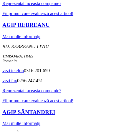
Reprezentati aceasta companie?
Fii primul care evaluează acest articol!
AGIP REBREANU
Mai multe informaţii
BD. REBREANU LIVIU
TIMIŞOARA, TIMIŞ
Romania
vezi telefon
0316.201.659
vezi fax
0256.247.451
Reprezentati aceasta companie?
Fii primul care evaluează acest articol!
AGIP SÂNTANDREI
Mai multe informaţii