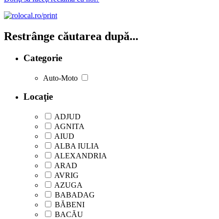
Restrânge căutarea după...
Categorie
Auto-Moto
Locaţie
ADJUD
AGNITA
AIUD
ALBA IULIA
ALEXANDRIA
ARAD
AVRIG
AZUGA
BABADAG
BĂBENI
BACĂU