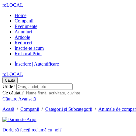
roLOCAL
Home
Companii
Evenimente
Anunturi
Articole
Reduceri
Inscrie-te acum
RoLocal Print
Înscriere | Autentificare
roLOCAL
Caută
Unde?
Ce căutaţi?
Căutare Avansată
Acasă
/
Companii
/
Categorii şi Subcategorii
/
Animale de compan
Doriţi să faceţi reclamă cu noi?