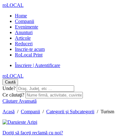
roLOCAL
Home
Companii
Evenimente
Anunturi
Articole
Reduceri
Inscrie-te acum
RoLocal Print
Înscriere | Autentificare
roLOCAL
Caută
Unde?
Ce căutaţi?
Căutare Avansată
Acasă
/
Companii
/
Categorii şi Subcategorii
/
Turism
Doriţi să faceţi reclamă cu noi?