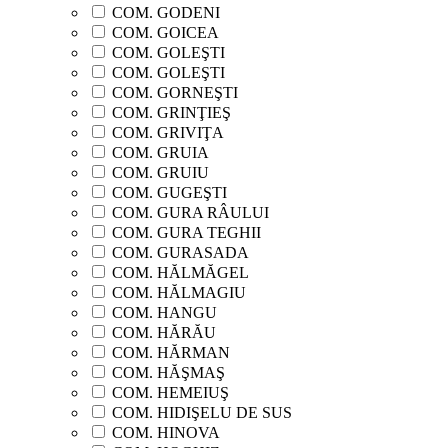
COM. GODENI
COM. GOICEA
COM. GOLEŞTI
COM. GOLEŞTI
COM. GORNEŞTI
COM. GRINŢIEŞ
COM. GRIVIŢA
COM. GRUIA
COM. GRUIU
COM. GUGEŞTI
COM. GURA RÂULUI
COM. GURA TEGHII
COM. GURASADA
COM. HĂLMĂGEL
COM. HĂLMAGIU
COM. HANGU
COM. HĂRĂU
COM. HĂRMAN
COM. HĂŞMAŞ
COM. HEMEIUŞ
COM. HIDIŞELU DE SUS
COM. HINOVA