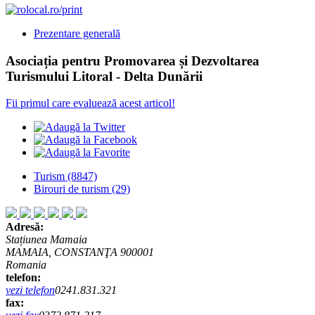
Prezentare generală
Asociația pentru Promovarea și Dezvoltarea
Turismului Litoral - Delta Dunării
Fii primul care evaluează acest articol!
Turism
(8847)
Birouri de turism
(29)
Adresă:
Stațiunea Mamaia
MAMAIA, CONSTANŢA 900001
Romania
telefon:
vezi telefon
0241.831.321
fax: