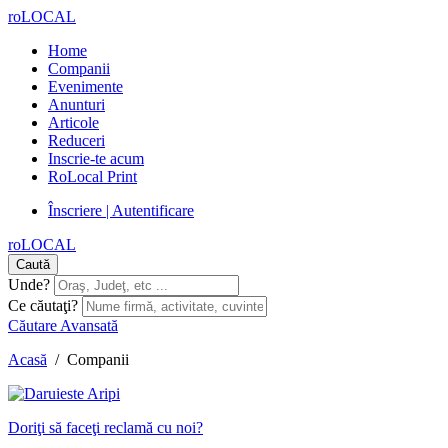
roLOCAL
Home
Companii
Evenimente
Anunturi
Articole
Reduceri
Inscrie-te acum
RoLocal Print
Înscriere | Autentificare
roLOCAL
Caută
Unde?
Ce căutaţi?
Căutare Avansată
Acasă
/
Companii
Doriţi să faceţi reclamă cu noi?