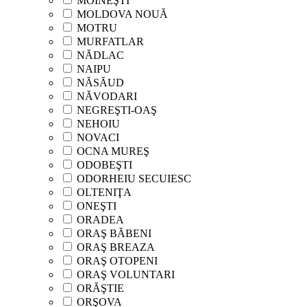
MOINEŞTI
MOLDOVA NOUĂ
MOTRU
MURFATLAR
NĂDLAC
NAIPU
NĂSĂUD
NĂVODARI
NEGREŞTI-OAŞ
NEHOIU
NOVACI
OCNA MUREŞ
ODOBEŞTI
ODORHEIU SECUIESC
OLTENIŢA
ONEŞTI
ORADEA
ORAŞ BĂBENI
ORAŞ BREAZA
ORAŞ OTOPENI
ORAŞ VOLUNTARI
ORĂŞTIE
ORŞOVA