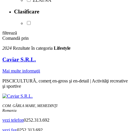
ZLATNA
Clasificare
filtrează
Comandă prin
2024
Rezultate în categoria
Lifestyle
Caviar S.R.L.
Mai multe informaţii
PISCICULTURĂ, comerţ en-gross şi en-detail | Activităţi recreative
şi sportive
COM. GÂRLA MARE, MEHEDINŢI
Romania
vezi telefon
0252.313.692
vezi fax
0252.313.692