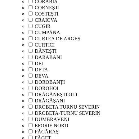
CORABIA
CORNEŞTI
COSTEŞTI
CRAIOVA
CUGIR
CUMPĂNA
CURTEA DE ARGEŞ
CURTICI
DĂNEŞTI
DARABANI
DEJ
DETA
DEVA
DOROBANŢI
DOROHOI
DRĂGĂNEŞTI OLT
DRĂGĂŞANI
DROBETA TURNU SEVERIN
DROBETA-TURNU SEVERIN
DUMBRĂVENI
EFORIE NORD
FĂGĂRAŞ
FĂGET