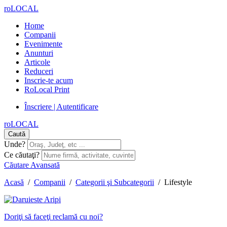
roLOCAL
Home
Companii
Evenimente
Anunturi
Articole
Reduceri
Inscrie-te acum
RoLocal Print
Înscriere | Autentificare
roLOCAL
Caută
Unde?
Ce căutaţi?
Căutare Avansată
Acasă
/
Companii
/
Categorii şi Subcategorii
/
Lifestyle
Doriţi să faceţi reclamă cu noi?