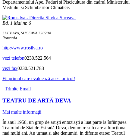
Departamentului Ape, Paduri si Piscicultura din cadrul Ministerului
Mediului si Schimbarilor Climatice.
Bd. 1 Mai nr. 6
SUCEAVA, SUCEAVA 720204
Romania
http://www.rosilva.ro
vezi telefon
0230.522.564
vezi fax
0230.521.783
Fii primul care evaluează acest articol!
|
Trimite Email
TEATRU DE ARTĂ DEVA
Mai multe informaţii
În anul 1958, un grup de artişti entuziaşti a luat parte la înfiinţarea
Teatrului de Stat de Estradă Deva, denumire sub care a funcţionat
mai mulţi ani. Au urmat şi alte denumiri, în diferite etape: Teatrul