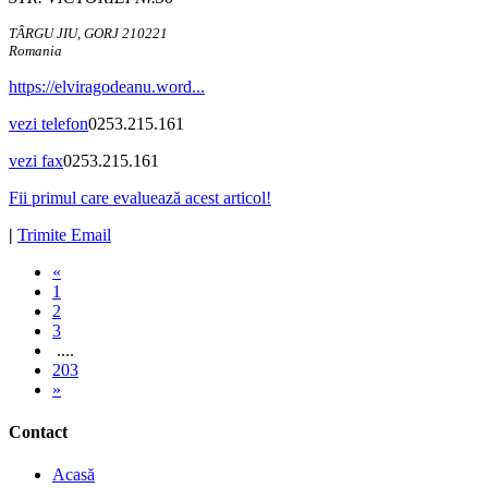
TÂRGU JIU, GORJ 210221
Romania
https://elviragodeanu.word...
vezi telefon
0253.215.161
vezi fax
0253.215.161
Fii primul care evaluează acest articol!
|
Trimite Email
«
1
2
3
....
203
»
Contact
Acasă