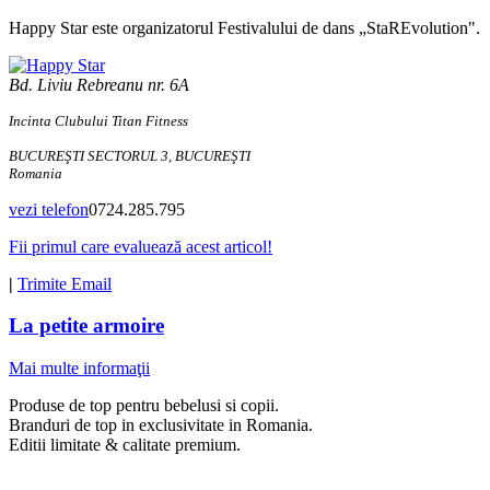
Happy Star este organizatorul Festivalului de dans „StaREvolution".
Bd. Liviu Rebreanu nr. 6A
Incinta Clubului Titan Fitness
BUCUREŞTI SECTORUL 3, BUCUREŞTI
Romania
vezi telefon
0724.285.795
Fii primul care evaluează acest articol!
|
Trimite Email
La petite armoire
Mai multe informaţii
Produse de top pentru bebelusi si copii.
Branduri de top in exclusivitate in Romania.
Editii limitate & calitate premium.