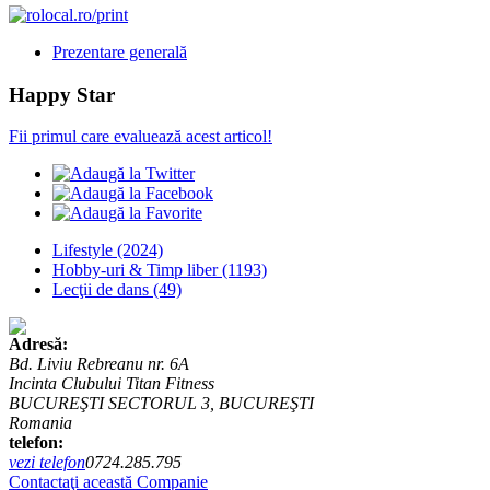
Prezentare generală
Happy Star
Fii primul care evaluează acest articol!
Lifestyle
(2024)
Hobby-uri & Timp liber
(1193)
Lecţii de dans
(49)
Adresă:
Bd. Liviu Rebreanu nr. 6A
Incinta Clubului Titan Fitness
BUCUREŞTI SECTORUL 3, BUCUREŞTI
Romania
telefon:
vezi telefon
0724.285.795
Contactaţi această Companie