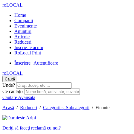
roLOCAL
Home
Companii
Evenimente
Anunturi
Articole
Reduceri
Inscrie-te acum
RoLocal Print
Înscriere | Autentificare
roLOCAL
Caută
Unde?
Ce căutaţi?
Căutare Avansată
Acasă
/
Reduceri
/
Categorii şi Subcategorii
/
Finante
Doriţi să faceţi reclamă cu noi?