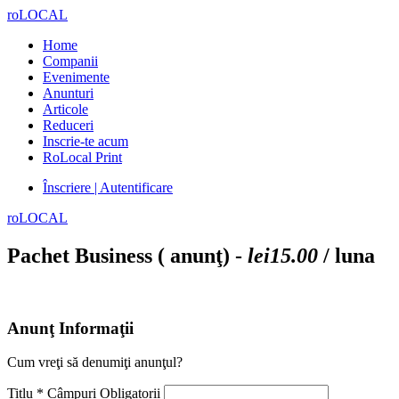
roLOCAL
Home
Companii
Evenimente
Anunturi
Articole
Reduceri
Inscrie-te acum
RoLocal Print
Înscriere | Autentificare
roLOCAL
Pachet Business ( anunţ) -
lei15.00
/ luna
Anunţ Informaţii
Cum vreţi să denumiţi anunţul?
Titlu *
Câmpuri Obligatorii