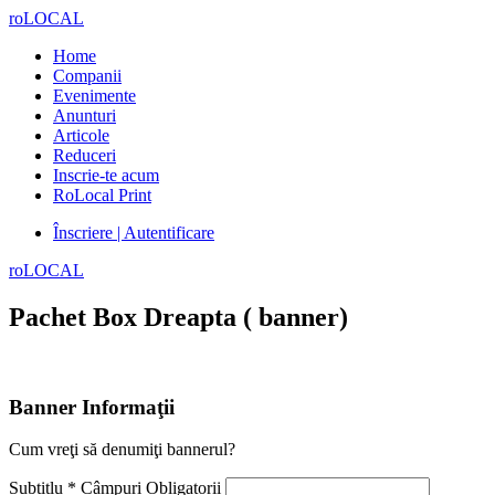
roLOCAL
Home
Companii
Evenimente
Anunturi
Articole
Reduceri
Inscrie-te acum
RoLocal Print
Înscriere | Autentificare
roLOCAL
Pachet Box Dreapta ( banner)
Banner Informaţii
Cum vreţi să denumiţi bannerul?
Subtitlu *
Câmpuri Obligatorii