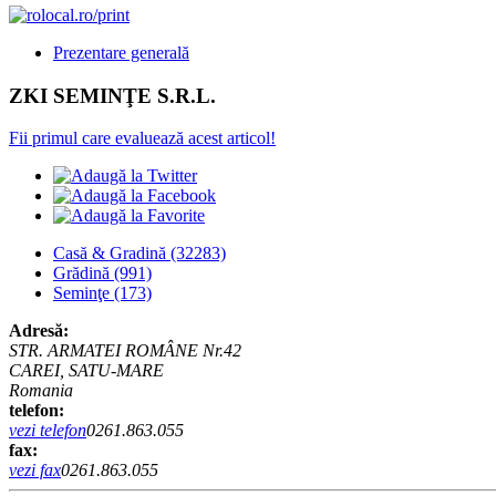
Prezentare generală
ZKI SEMINŢE S.R.L.
Fii primul care evaluează acest articol!
Casă & Gradină
(32283)
Grădină
(991)
Seminţe
(173)
Adresă:
STR. ARMATEI ROMÂNE Nr.42
CAREI, SATU-MARE
Romania
telefon:
vezi telefon
0261.863.055
fax:
vezi fax
0261.863.055