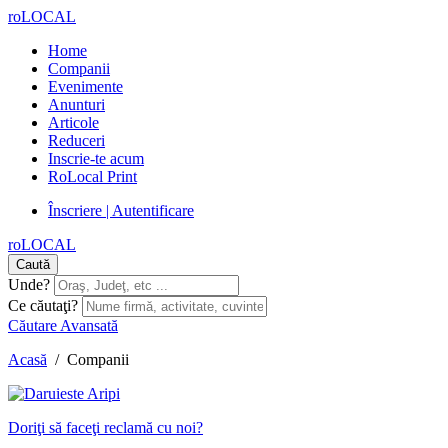
roLOCAL
Home
Companii
Evenimente
Anunturi
Articole
Reduceri
Inscrie-te acum
RoLocal Print
Înscriere | Autentificare
roLOCAL
Caută
Unde?
Ce căutaţi?
Căutare Avansată
Acasă
/
Companii
Doriţi să faceţi reclamă cu noi?