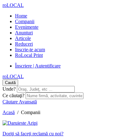
roLOCAL
Home
Companii
Evenimente
Anunturi
Articole
Reduceri
Inscrie-te acum
RoLocal Print
Înscriere | Autentificare
roLOCAL
Caută
Unde?
Ce căutaţi?
Căutare Avansată
Acasă
/
Companii
Doriţi să faceţi reclamă cu noi?