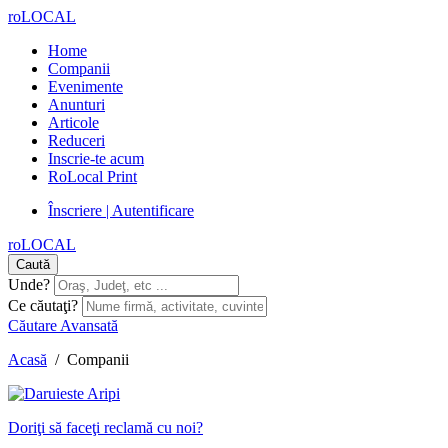
roLOCAL
Home
Companii
Evenimente
Anunturi
Articole
Reduceri
Inscrie-te acum
RoLocal Print
Înscriere | Autentificare
roLOCAL
Caută
Unde?
Ce căutaţi?
Căutare Avansată
Acasă
/
Companii
Doriţi să faceţi reclamă cu noi?