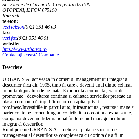
Str. Floare de Cais nr.10, Cod poștal 075100
OTOPENI, ILFOV 075100
Romania
telefon:
vezi telefon
(0)21 351 46 03
fax:
vezi fax
(0)21 351 46 01
website:
http://www.urbansa.ro
Contactaţi această Companie
Descriere
URBAN S.A. activeaza în domeniul managementului integrat al
deseurilor înca din 1995, timp în care a devenit unul dintre cei mai
importanti jucatori de pe piata. Experienta acumulata , valorile
promovate , dezvoltarea continua si calitatea serviciilor prestate au
plasat compania în topul firmelor cu capital privat
românesc.Investitiile în parcul auto, infrastructura , resurse umane si
parteneriate pe termen lung au contribuit la o continua expansiune,
compania devenind lider national în domeniul managementului
integrat al deseurilor.
Rolul pe care URBAN S.A. îl detine în piata serviciilor de
management al deseurilor se completeaza cu dorinta de a fi un