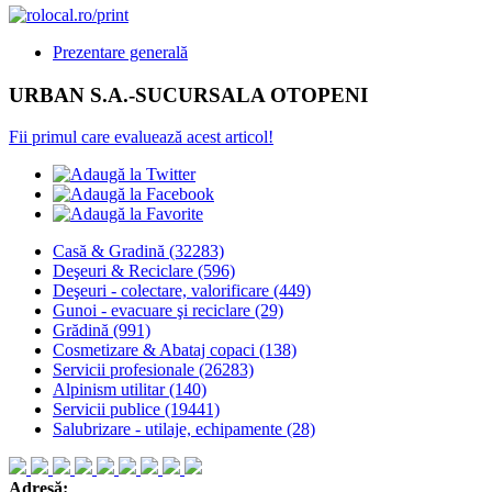
Prezentare generală
URBAN S.A.-SUCURSALA OTOPENI
Fii primul care evaluează acest articol!
Casă & Gradină
(32283)
Deşeuri & Reciclare
(596)
Deşeuri - colectare, valorificare
(449)
Gunoi - evacuare şi reciclare
(29)
Grădină
(991)
Cosmetizare & Abataj copaci
(138)
Servicii profesionale
(26283)
Alpinism utilitar
(140)
Servicii publice
(19441)
Salubrizare - utilaje, echipamente
(28)
Adresă: