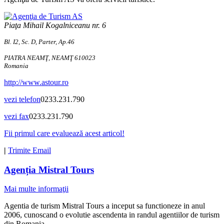
Piaţa Mihail Kogalniceanu nr. 6
Bl. I2, Sc. D, Parter, Ap.46
PIATRA NEAMŢ, NEAMŢ 610023
Romania
http://www.astour.ro
vezi telefon
0233.231.790
vezi fax
0233.231.790
Fii primul care evaluează acest articol!
|
Trimite Email
Agenția Mistral Tours
Mai multe informaţii
Agentia de turism Mistral Tours a inceput sa functioneze in anul
2006, cunoscand o evolutie ascendenta in randul agentiilor de turism
din Romania.