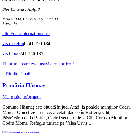
Bloc D3, Scara A, Ap. 3
MANGALIA, CONSTANŢA 905500
Romania
http://pasainternational.ro
vezi telefon
0241.750.184
vezi fax
0241.750.185
Fii primul care evaluează acest articol!
|
Trimite Email
Primăria Hăşmaş
Mai multe informaţii
Comuna Hăşmaş este situată în jud. Arad, la poalele munţiilor Codru
Moma. Obiective turistice: 2 cetăţi dacice în Botfei şi Clit,
Păstrăvăria de la Botfei, Codrii seculari de la Clit, Creasta Munţilor
Codru Moma, Refugiu turistic pe Valea Urviș...