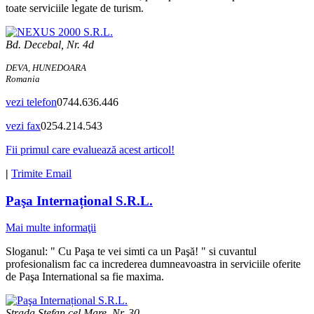
toate serviciile legate de turism.
Bd. Decebal, Nr. 4d
DEVA, HUNEDOARA
Romania
vezi telefon
0744.636.446
vezi fax
0254.214.543
Fii primul care evaluează acest articol!
|
Trimite Email
Paşa Internațional S.R.L.
Mai multe informaţii
Sloganul: " Cu Paşa te vei simti ca un Paşă! " si cuvantul
profesionalism fac ca increderea dumneavoastra in serviciile oferite
de Paşa International sa fie maxima.
Strada Stefan cel Mare, Nr. 30