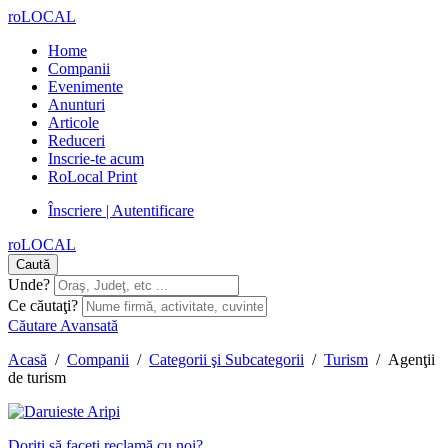
roLOCAL
Home
Companii
Evenimente
Anunturi
Articole
Reduceri
Inscrie-te acum
RoLocal Print
Înscriere | Autentificare
roLOCAL
Caută
Unde?
Ce căutaţi?
Căutare Avansată
Acasă
/
Companii
/
Categorii şi Subcategorii
/
Turism
/
Agenţii
de turism
Doriţi să faceţi reclamă cu noi?