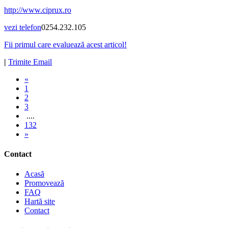
http://www.ciprux.ro
vezi telefon
0254.232.105
Fii primul care evaluează acest articol!
|
Trimite Email
«
1
2
3
....
132
»
Contact
Acasă
Promovează
FAQ
Hartă site
Contact