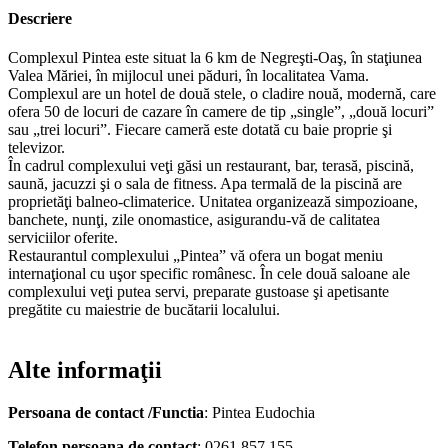
Descriere
Complexul Pintea este situat la 6 km de Negreşti-Oaş, în staţiunea
Valea Măriei, în mijlocul unei păduri, în localitatea Vama.
Complexul are un hotel de două stele, o cladire nouă, modernă, care
ofera 50 de locuri de cazare în camere de tip „single”, „două locuri”
sau „trei locuri”. Fiecare cameră este dotată cu baie proprie şi
televizor.
În cadrul complexului veţi găsi un restaurant, bar, terasă, piscină,
saună, jacuzzi şi o sala de fitness. Apa termală de la piscină are
proprietăţi balneo-climaterice. Unitatea organizează simpozioane,
banchete, nunţi, zile onomastice, asigurandu-vă de calitatea
serviciilor oferite.
Restaurantul complexului „Pintea” vă ofera un bogat meniu
internaţional cu uşor specific românesc. În cele două saloane ale
complexului veţi putea servi, preparate gustoase şi apetisante
pregătite cu maiestrie de bucătarii localului.
Alte informaţii
Persoana de contact /Functia
: Pintea Eudochia
Telefon persoana de contact
: 0261.857.155