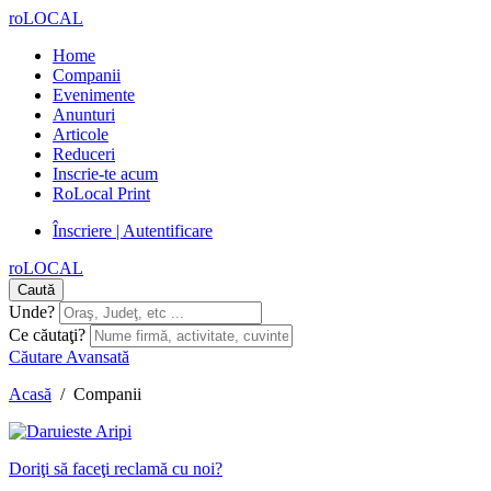
roLOCAL
Home
Companii
Evenimente
Anunturi
Articole
Reduceri
Inscrie-te acum
RoLocal Print
Înscriere | Autentificare
roLOCAL
Caută
Unde?
Ce căutaţi?
Căutare Avansată
Acasă
/
Companii
Doriţi să faceţi reclamă cu noi?