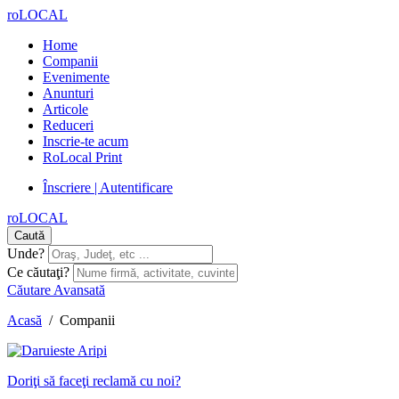
roLOCAL
Home
Companii
Evenimente
Anunturi
Articole
Reduceri
Inscrie-te acum
RoLocal Print
Înscriere | Autentificare
roLOCAL
Caută
Unde?
Ce căutaţi?
Căutare Avansată
Acasă
/
Companii
Doriţi să faceţi reclamă cu noi?