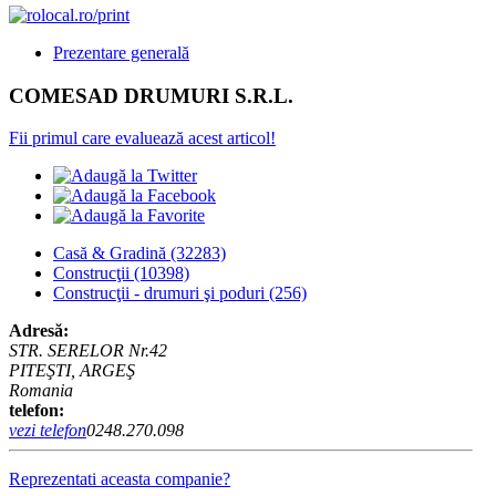
Prezentare generală
COMESAD DRUMURI S.R.L.
Fii primul care evaluează acest articol!
Casă & Gradină
(32283)
Construcţii
(10398)
Construcţii - drumuri şi poduri
(256)
Adresă:
STR. SERELOR Nr.42
PITEŞTI, ARGEŞ
Romania
telefon:
vezi telefon
0248.270.098
Reprezentati aceasta companie?