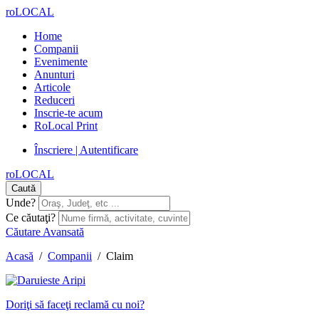
roLOCAL
Home
Companii
Evenimente
Anunturi
Articole
Reduceri
Inscrie-te acum
RoLocal Print
Înscriere | Autentificare
roLOCAL
Caută
Unde?
Ce căutaţi?
Căutare Avansată
Acasă
/
Companii
/
Claim
Doriţi să faceţi reclamă cu noi?