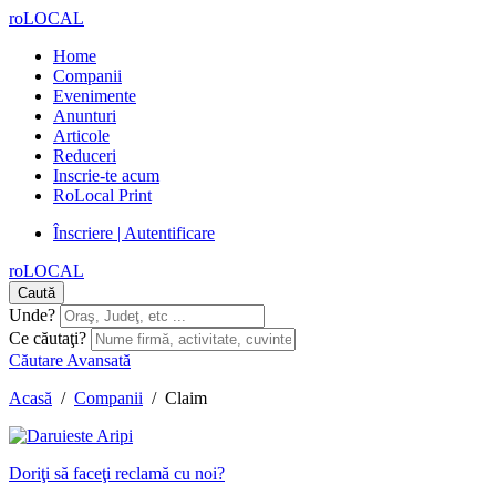
roLOCAL
Home
Companii
Evenimente
Anunturi
Articole
Reduceri
Inscrie-te acum
RoLocal Print
Înscriere | Autentificare
roLOCAL
Caută
Unde?
Ce căutaţi?
Căutare Avansată
Acasă
/
Companii
/
Claim
Doriţi să faceţi reclamă cu noi?