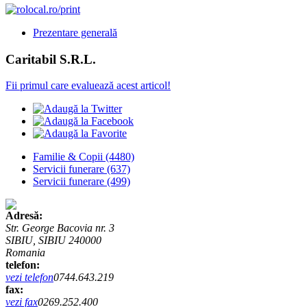
Prezentare generală
Caritabil S.R.L.
Fii primul care evaluează acest articol!
Familie & Copii
(4480)
Servicii funerare
(637)
Servicii funerare
(499)
Adresă:
Str. George Bacovia nr. 3
SIBIU, SIBIU 240000
Romania
telefon:
vezi telefon
0744.643.219
fax:
vezi fax
0269.252.400