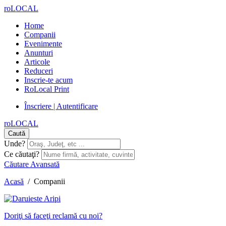
roLOCAL
Home
Companii
Evenimente
Anunturi
Articole
Reduceri
Inscrie-te acum
RoLocal Print
Înscriere | Autentificare
roLOCAL
Caută
Unde?
Ce căutaţi?
Căutare Avansată
Acasă
/
Companii
Doriţi să faceţi reclamă cu noi?