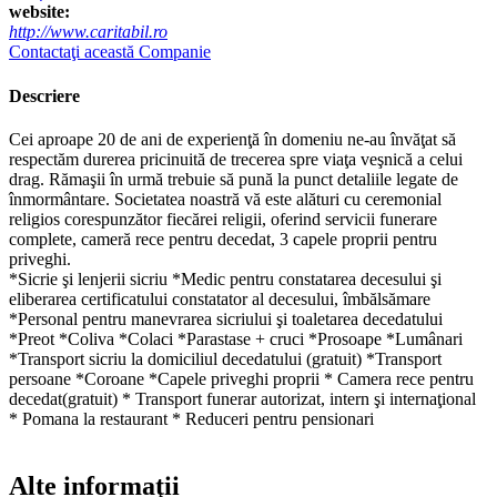
website:
http://www.caritabil.ro
Contactaţi această Companie
Descriere
Cei aproape 20 de ani de experienţă în domeniu ne-au învăţat să
respectăm durerea pricinuită de trecerea spre viaţa veşnică a celui
drag. Rămaşii în urmă trebuie să pună la punct detaliile legate de
înmormântare. Societatea noastră vă este alături cu ceremonial
religios corespunzător fiecărei religii, oferind servicii funerare
complete, cameră rece pentru decedat, 3 capele proprii pentru
priveghi.
*Sicrie şi lenjerii sicriu *Medic pentru constatarea decesului şi
eliberarea certificatului constatator al decesului, îmbălsămare
*Personal pentru manevrarea sicriului şi toaletarea decedatului
*Preot *Coliva *Colaci *Parastase + cruci *Prosoape *Lumânari
*Transport sicriu la domiciliul decedatului (gratuit) *Transport
persoane *Coroane *Capele priveghi proprii * Camera rece pentru
decedat(gratuit) * Transport funerar autorizat, intern şi internaţional
* Pomana la restaurant * Reduceri pentru pensionari
Alte informaţii