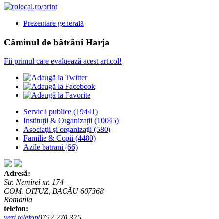
Prezentare generală
Căminul de bătrâni Harja
Fii primul care evaluează acest articol!
Servicii publice
(19441)
Instituţii & Organizaţii
(10045)
Asociaţii şi organizaţii
(580)
Familie & Copii
(4480)
Azile batrani
(66)
Adresă:
Str. Nemirei nr. 174
COM. OITUZ, BACĂU 607368
Romania
telefon:
vezi telefon
0752.270.375