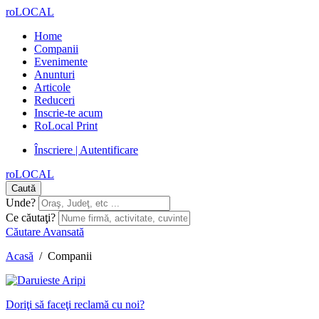
roLOCAL
Home
Companii
Evenimente
Anunturi
Articole
Reduceri
Inscrie-te acum
RoLocal Print
Înscriere | Autentificare
roLOCAL
Caută
Unde?
Ce căutaţi?
Căutare Avansată
Acasă
/
Companii
Doriţi să faceţi reclamă cu noi?