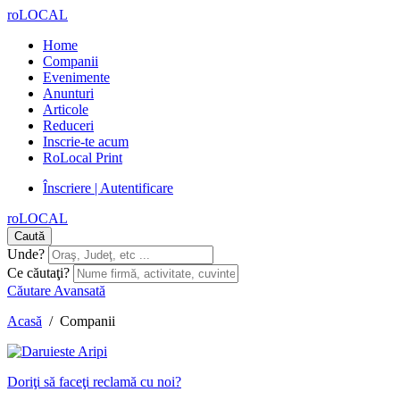
roLOCAL
Home
Companii
Evenimente
Anunturi
Articole
Reduceri
Inscrie-te acum
RoLocal Print
Înscriere | Autentificare
roLOCAL
Caută
Unde?
Ce căutaţi?
Căutare Avansată
Acasă
/
Companii
Doriţi să faceţi reclamă cu noi?