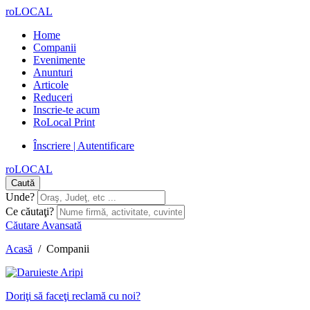
roLOCAL
Home
Companii
Evenimente
Anunturi
Articole
Reduceri
Inscrie-te acum
RoLocal Print
Înscriere | Autentificare
roLOCAL
Caută
Unde?
Ce căutaţi?
Căutare Avansată
Acasă
/
Companii
Doriţi să faceţi reclamă cu noi?