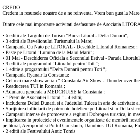
CREDO
Credem in resursele noastre de a ne reinventa. Vrem bun gust la Marea 
Dintre cele mai importante activitati desfasurate de Asociatia LIT
• 6 editii ale Targului de Turism "Bursa Litoral - Delta Dunarii";
• 3 editii ale Revelionului Turismului la Mare;
• Campania Cu Nato pe LITORAL - Deschide Litoralul Romanesc ;
• Paste pe Litoral "Lumina de la Malul Marii";
• 01 Mai - Deschiderea Oficiala a Sezonului Estival - Parada Litoral
• 9 editii ale programului "Litoralul pentru Toti ";
• 1 editie a programului "Delta Dunarii pentru Toti ";
• Campania Ryanair la Constanta;
• Cel mai mare show aerian " Constanta Air Show - Thunder over th
• Readucerea TUI in Romania ;
• Adunarea generala a MEDCRUISE la Constanta ;
• " Premiile Asociatiei Litoral " - 4 editii;
• Includerea Deltei Dunarii si a Judetului Tulcea in aria de activitate a 
• Sprijinirea infiintarii de patronate hoteliere pe Litoral si in Delta si
• Campanii intense de promovare a regiunii Dobrogea turistica, in mass-m
• Implicarea in proiectele si evenimentele organizate de membrii nostr
pe litoral, Aeroportul si Portul Constanta, Danubius TUI Romania, 
• 2 editii ale Festivalului Antic Tomis