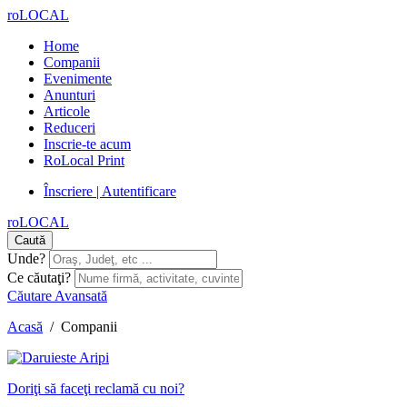
roLOCAL
Home
Companii
Evenimente
Anunturi
Articole
Reduceri
Inscrie-te acum
RoLocal Print
Înscriere | Autentificare
roLOCAL
Caută
Unde?
Ce căutaţi?
Căutare Avansată
Acasă
/
Companii
Doriţi să faceţi reclamă cu noi?