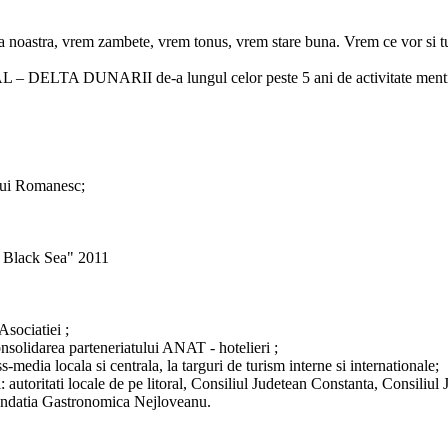
noastra, vrem zambete, vrem tonus, vrem stare buna. Vrem ce vor si turis
ORAL – DELTA DUNARII de-a lungul celor peste 5 ani de activitate men
ului Romanesc;
e Black Sea" 2011
Asociatiei ;
 consolidarea parteneriatului ANAT - hotelieri ;
edia locala si centrala, la targuri de turism interne si internationale;
i: autoritati locale de pe litoral, Consiliul Judetean Constanta, Consili
Fundatia Gastronomica Nejloveanu.