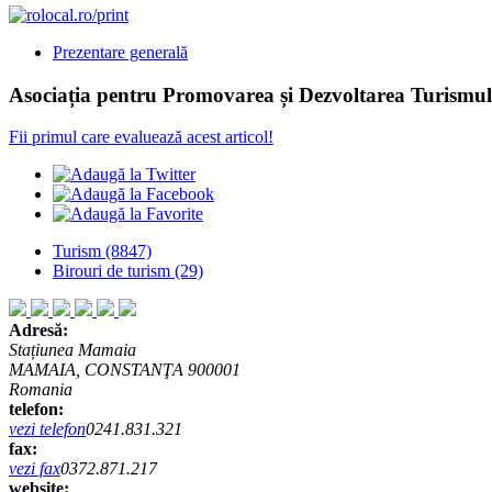
Prezentare generală
Asociația pentru Promovarea și Dezvoltarea Turismulu
Fii primul care evaluează acest articol!
Turism
(8847)
Birouri de turism
(29)
Adresă:
Stațiunea Mamaia
MAMAIA, CONSTANŢA 900001
Romania
telefon:
vezi telefon
0241.831.321
fax:
vezi fax
0372.871.217
website: