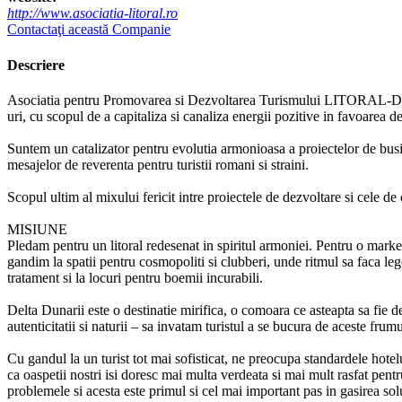
http://www.asociatia-litoral.ro
Contactaţi această Companie
Descriere
Asociatia pentru Promovarea si Dezvoltarea Turismului LITORAL-DELTA 
uri, cu scopul de a capitaliza si canaliza energii pozitive in favoarea de
Suntem un catalizator pentru evolutia armonioasa a proiectelor de busine
mesajelor de reverenta pentru turistii romani si straini.
Scopul ultim al mixului fericit intre proiectele de dezvoltare si cele d
MISIUNE
Pledam pentru un litoral redesenat in spiritul armoniei. Pentru o marketa
gandim la spatii pentru cosmopoliti si clubberi, unde ritmul sa faca legea
tratament si la locuri pentru boemii incurabili.
Delta Dunarii este o destinatie mirifica, o comoara ce asteapta sa fie d
autenticitatii si naturii – sa invatam turistul a se bucura de aceste frumus
Cu gandul la un turist tot mai sofisticat, ne preocupa standardele hotelu
ca oaspetii nostri isi doresc mai multa verdeata si mai mult rasfat pentru
problemele si acesta este primul si cel mai important pas in gasirea solu