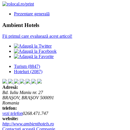
Prezentare generală
Ambient Hotels
Fii primul care evaluează acest articol!
Turism
(8847)
Hoteluri
(2087)
Adresă:
Bd. Iuliu Maniu nr. 27
BRAŞOV, BRAŞOV 500091
Romania
telefon:
vezi telefon
0268.471.747
website:
http://www.ambienthotels.ro
Contactaţi această Companie