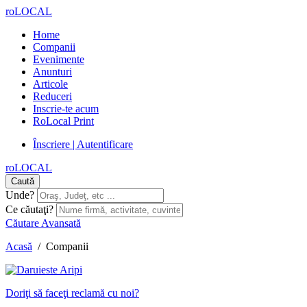
roLOCAL
Home
Companii
Evenimente
Anunturi
Articole
Reduceri
Inscrie-te acum
RoLocal Print
Înscriere | Autentificare
roLOCAL
Caută
Unde?
Ce căutaţi?
Căutare Avansată
Acasă
/
Companii
Doriţi să faceţi reclamă cu noi?