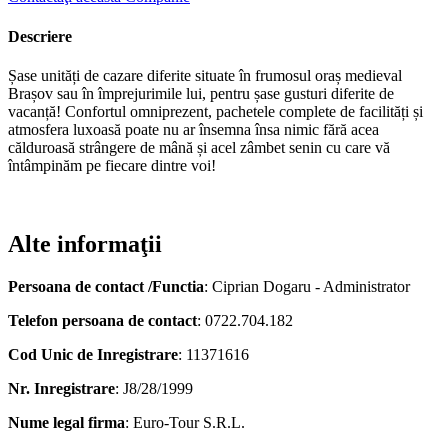
Descriere
Șase unități de cazare diferite situate în frumosul oraș medieval
Brașov sau în împrejurimile lui, pentru șase gusturi diferite de
vacanță! Confortul omniprezent, pachetele complete de facilități și
atmosfera luxoasă poate nu ar însemna însa nimic fără acea
călduroasă strângere de mână și acel zâmbet senin cu care vă
întâmpinăm pe fiecare dintre voi!
Alte informaţii
Persoana de contact /Functia
: Ciprian Dogaru - Administrator
Telefon persoana de contact
: 0722.704.182
Cod Unic de Inregistrare
: 11371616
Nr. Inregistrare
: J8/28/1999
Nume legal firma
: Euro-Tour S.R.L.