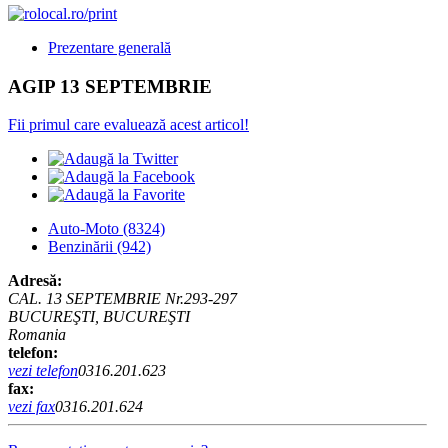
Prezentare generală
AGIP 13 SEPTEMBRIE
Fii primul care evaluează acest articol!
Auto-Moto
(8324)
Benzinării
(942)
Adresă:
CAL. 13 SEPTEMBRIE Nr.293-297
BUCUREŞTI, BUCUREŞTI
Romania
telefon:
vezi telefon
0316.201.623
fax:
vezi fax
0316.201.624