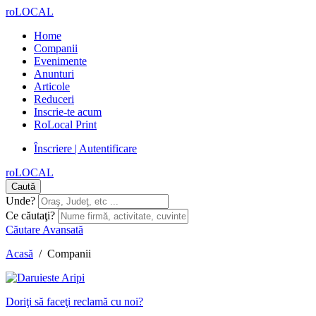
roLOCAL
Home
Companii
Evenimente
Anunturi
Articole
Reduceri
Inscrie-te acum
RoLocal Print
Înscriere | Autentificare
roLOCAL
Caută
Unde?
Ce căutaţi?
Căutare Avansată
Acasă
/
Companii
Doriţi să faceţi reclamă cu noi?