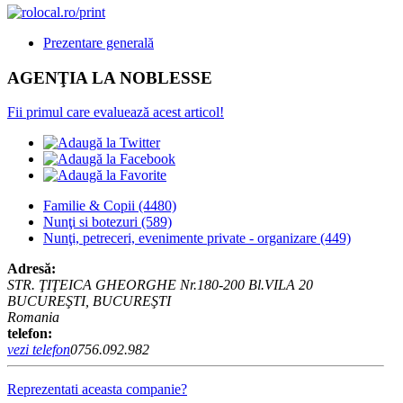
Prezentare generală
AGENŢIA LA NOBLESSE
Fii primul care evaluează acest articol!
Familie & Copii
(4480)
Nunţi si botezuri
(589)
Nunţi, petreceri, evenimente private - organizare
(449)
Adresă:
STR. ŢIŢEICA GHEORGHE Nr.180-200 Bl.VILA 20
BUCUREŞTI, BUCUREŞTI
Romania
telefon:
vezi telefon
0756.092.982
Reprezentati aceasta companie?