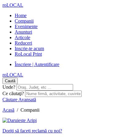
roLOCAL
Home
Companii
Evenimente
Anunturi
Articole
Reduceri
Inscrie-te acum
RoLocal Print
Înscriere | Autentificare
roLOCAL
Caută
Unde?
Ce căutaţi?
Căutare Avansată
Acasă
/
Companii
Doriţi să faceţi reclamă cu noi?