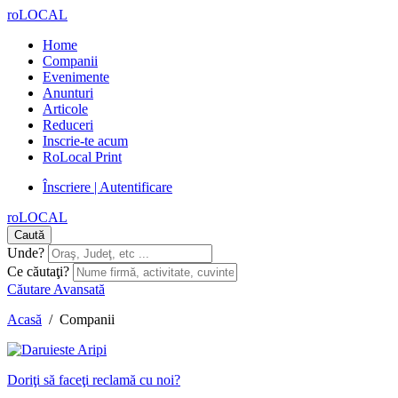
roLOCAL
Home
Companii
Evenimente
Anunturi
Articole
Reduceri
Inscrie-te acum
RoLocal Print
Înscriere | Autentificare
roLOCAL
Caută
Unde?
Ce căutaţi?
Căutare Avansată
Acasă
/
Companii
Doriţi să faceţi reclamă cu noi?