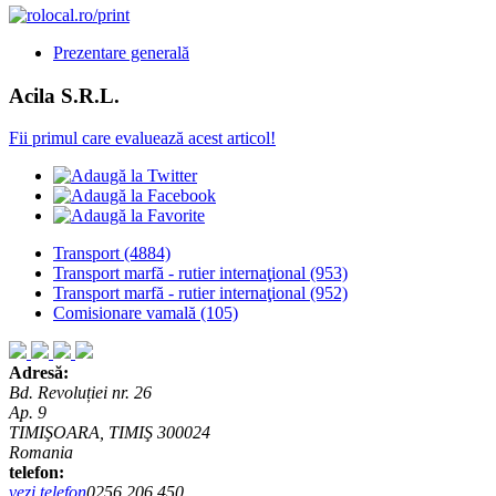
Prezentare generală
Acila S.R.L.
Fii primul care evaluează acest articol!
Transport
(4884)
Transport marfă - rutier internaţional
(953)
Transport marfă - rutier internaţional
(952)
Comisionare vamală
(105)
Adresă:
Bd. Revoluției nr. 26
Ap. 9
TIMIŞOARA, TIMIŞ 300024
Romania
telefon:
vezi telefon
0256.206.450