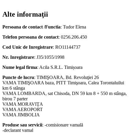
Alte informaţii
Persoana de contact /Functia
: Tudor Elena
Telefon persoana de contact
: 0256.206.450
Cod Unic de Inregistrare
: RO11144737
Nr. Inregistrare
: J35/1055/1998
Nume legal firma
: Acila S.R.L. Timișoara
Puncte de lucru
: TIMIŞOARA, Bd. Revoluţiei 26
VAMA TIMIŞOARA baza, PITT Timişoara, Calea Torontaluilui
km 6 stânga
VAMA LOMBARDA, sat Chisoda, DN 59 km 8 + 550 m stânga,
birou 7 parter
VAMA MORAVIŢA
VAMA AEROPORT
VAMA JIMBOLIA
Produse sau servicii
: -comisionare vamală
-declarant vamal