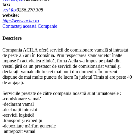
fax:
vezi fax
0256.270.308
website:
http://www.acila.ro
Contactaţi această Companie
Descriere
Compania ACILA oferă servicii de comisionare vamală și intrastat
de peste 25 ani în România. Prin respectarea standardelor înalte
impuse în activitatea zilnică, firma Acila s-a impus pe piață din
vestul țării ca un prestator de servicii de comisionariat vamal și
declarații vamale dintre cei mai buni din domeniu. În prezent
dispune de mai multe puncte de lucru în județul Timiș și are peste 40
de angajați.
Serviciile prestate de către compania noastră sunt urmatoarele :
-comisionare vamală
-declarant vamal
-declarații intrastat
-servicii logistică
-transport și expediții
-depozitare mărfuri generale
-antrepozit vamal