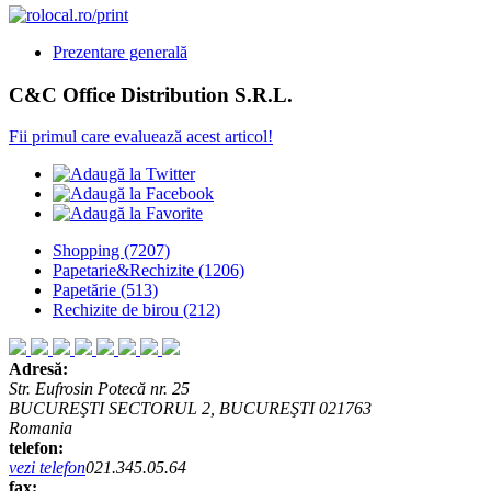
Prezentare generală
C&C Office Distribution S.R.L.
Fii primul care evaluează acest articol!
Shopping
(7207)
Papetarie&Rechizite
(1206)
Papetărie
(513)
Rechizite de birou
(212)
Adresă:
Str. Eufrosin Potecă nr. 25
BUCUREŞTI SECTORUL 2, BUCUREŞTI 021763
Romania
telefon:
vezi telefon
021.345.05.64
fax: