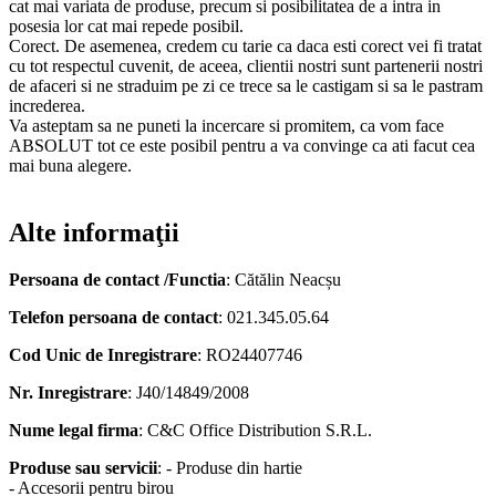
cat mai variata de produse, precum si posibilitatea de a intra in
posesia lor cat mai repede posibil.
Corect. De asemenea, credem cu tarie ca daca esti corect vei fi tratat
cu tot respectul cuvenit, de aceea, clientii nostri sunt partenerii nostri
de afaceri si ne straduim pe zi ce trece sa le castigam si sa le pastram
increderea.
Va asteptam sa ne puneti la incercare si promitem, ca vom face
ABSOLUT tot ce este posibil pentru a va convinge ca ati facut cea
mai buna alegere.
Alte informaţii
Persoana de contact /Functia
: Cătălin Neacșu
Telefon persoana de contact
: 021.345.05.64
Cod Unic de Inregistrare
: RO24407746
Nr. Inregistrare
: J40/14849/2008
Nume legal firma
: C&C Office Distribution S.R.L.
Produse sau servicii
: - Produse din hartie
- Accesorii pentru birou