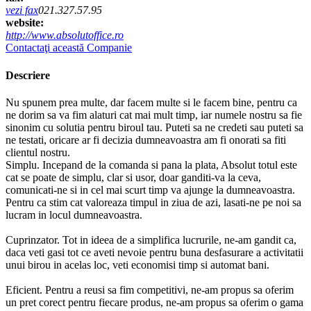
vezi fax
021.327.57.95
website:
http://www.absolutoffice.ro
Contactaţi această Companie
Descriere
Nu spunem prea multe, dar facem multe si le facem bine, pentru ca
ne dorim sa va fim alaturi cat mai mult timp, iar numele nostru sa fie
sinonim cu solutia pentru biroul tau. Puteti sa ne credeti sau puteti sa
ne testati, oricare ar fi decizia dumneavoastra am fi onorati sa fiti
clientul nostru.
Simplu. Incepand de la comanda si pana la plata, Absolut totul este
cat se poate de simplu, clar si usor, doar ganditi-va la ceva,
comunicati-ne si in cel mai scurt timp va ajunge la dumneavoastra.
Pentru ca stim cat valoreaza timpul in ziua de azi, lasati-ne pe noi sa
lucram in locul dumneavoastra.
Cuprinzator. Tot in ideea de a simplifica lucrurile, ne-am gandit ca,
daca veti gasi tot ce aveti nevoie pentru buna desfasurare a activitatii
unui birou in acelas loc, veti economisi timp si automat bani.
Eficient. Pentru a reusi sa fim competitivi, ne-am propus sa oferim
un pret corect pentru fiecare produs, ne-am propus sa oferim o gama