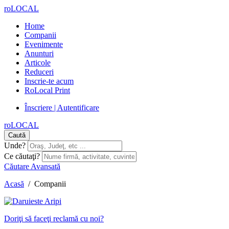
roLOCAL
Home
Companii
Evenimente
Anunturi
Articole
Reduceri
Inscrie-te acum
RoLocal Print
Înscriere | Autentificare
roLOCAL
Caută
Unde?
Ce căutaţi?
Căutare Avansată
Acasă
/
Companii
Doriţi să faceţi reclamă cu noi?