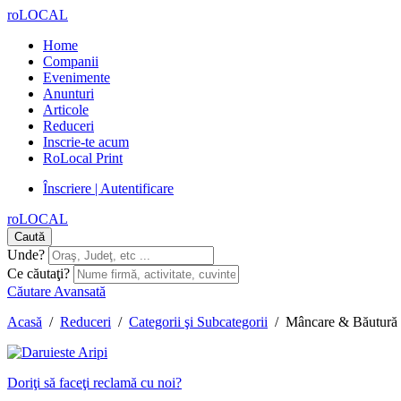
roLOCAL
Home
Companii
Evenimente
Anunturi
Articole
Reduceri
Inscrie-te acum
RoLocal Print
Înscriere | Autentificare
roLOCAL
Caută
Unde?
Ce căutaţi?
Căutare Avansată
Acasă
/
Reduceri
/
Categorii şi Subcategorii
/
Mâncare & Băutură
Doriţi să faceţi reclamă cu noi?