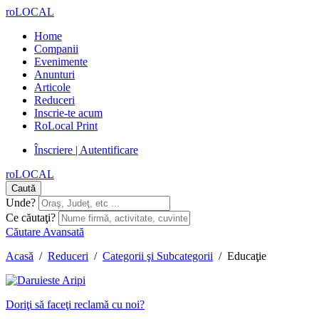
roLOCAL
Home
Companii
Evenimente
Anunturi
Articole
Reduceri
Inscrie-te acum
RoLocal Print
Înscriere | Autentificare
roLOCAL
Caută
Unde?
Ce căutaţi?
Căutare Avansată
Acasă
/
Reduceri
/
Categorii şi Subcategorii
/
Educaţie
Doriţi să faceţi reclamă cu noi?