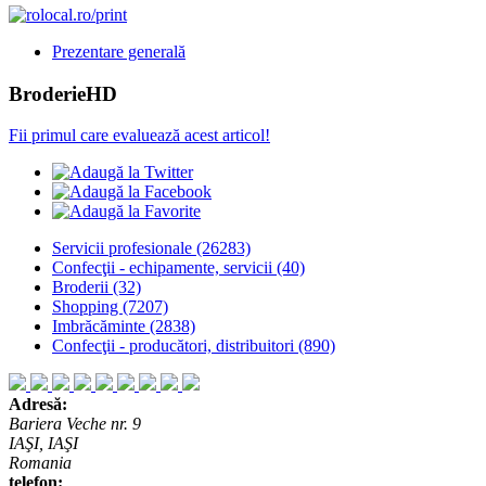
Prezentare generală
BroderieHD
Fii primul care evaluează acest articol!
Servicii profesionale
(26283)
Confecţii - echipamente, servicii
(40)
Broderii
(32)
Shopping
(7207)
Imbrăcăminte
(2838)
Confecţii - producători, distribuitori
(890)
Adresă:
Bariera Veche nr. 9
IAŞI, IAŞI
Romania
telefon: