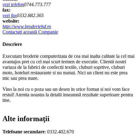
vezi telefon
0744.773.777
fax:
vezi fax
0332.882.365
website:
http://www.broderiehd.ro
Contactaţi această Companie
Descriere
Executam broderie computerizata de cea mai inalta calitate la cel mai
avantajos pret cu cel mai scurt termen de executie. Clientii nostri
variaza de la fabrici de confectii textile, cluburi soprtive, cluburi
moto, hoteluri restaurante si nu numai. Nici un client nu este prea
mic sau prea mare.
Vino la noi cu o poza sau un desen in orice format si noi vom face
restul! Atentia noastra la detalii inseamnă rezultate superioare pentru
tine.
Alte informaţii
Telefoane secundare
: 0332.402.670