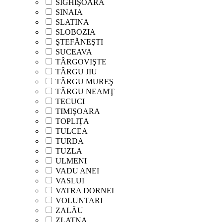
SIGHIŞOARA
SINAIA
SLATINA
SLOBOZIA
ŞTEFĂNEŞTI
SUCEAVA
TÂRGOVIŞTE
TÂRGU JIU
TÂRGU MUREŞ
TÂRGU NEAMŢ
TECUCI
TIMIŞOARA
TOPLIŢA
TULCEA
TURDA
TUZLA
ULMENI
VADU ANEI
VASLUI
VATRA DORNEI
VOLUNTARI
ZALĂU
ZLATNA