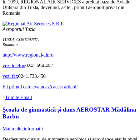
In 1999, REGIONAL AIR SERVICES a preluat baza de Aviatie
Utilitara din Tuzla, devenind, astfel, primul aeroport privat din
Romania.
Aeroportul Tuzla
TUZLA, CONSTANŢA
Romania
http://www.regional-air.ro
vezi telefon
0241.694.402
vezi fax
0241.733.450
Fii primul care evaluează acest articol!
|
Trimite Email
Şcoala de gimnastică şi dans AEROSTAR Mădălina
Barbu
Mai multe informaţii
Desfasuram cursuri de gimnastica aerobica si acro dance atat la nivel