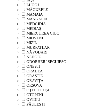
IAŞI
LUGOJ
MĂGURELE
MAMAIA
MANGALIA
MEDGIDIA
MEDIAŞ
MIERCUREA CIUC
MIOVENI
MIZIL
MURFATLAR
NĂVODARI
NEHOIU
ODORHEIU SECUIESC
ONEŞTI
ORADEA
ORĂŞTIE
ORAVIŢA
ORŞOVA
OŢELU ROŞU
OTOPENI
OVIDIU
PĂULEŞTI