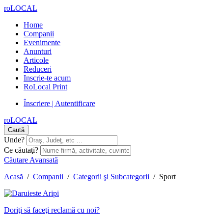
roLOCAL
Home
Companii
Evenimente
Anunturi
Articole
Reduceri
Inscrie-te acum
RoLocal Print
Înscriere | Autentificare
roLOCAL
Caută
Unde?
Ce căutaţi?
Căutare Avansată
Acasă
/
Companii
/
Categorii şi Subcategorii
/
Sport
Doriţi să faceţi reclamă cu noi?