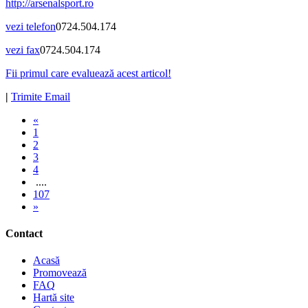
http://arsenalsport.ro
vezi telefon
0724.504.174
vezi fax
0724.504.174
Fii primul care evaluează acest articol!
|
Trimite Email
«
1
2
3
4
....
107
»
Contact
Acasă
Promovează
FAQ
Hartă site