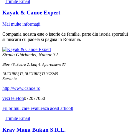
|
Trimite Email
Kayak & Canoe Expert
Mai multe informaţii
Compania noastra este o istorie de familie, parte din istoria sportului
si miscarii cu padela si pagaia in Romania.
Strada Ghirlandei, Numar 32
Bloc 78, Scara 2, Etaj 4, Apartament 37
BUCUREŞTI, BUCUREŞTI 062245
Romania
http://www.canoe.ro
vezi telefon
072077050
Fii primul care evaluează acest articol!
|
Trimite Email
Krav Maga Bukan S.R.L.