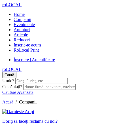
roLOCAL
Home
Companii
Evenimente
Anunturi
Articole
Reduceri
Inscrie-te acum
RoLocal Print
Înscriere | Autentificare
roLOCAL
Caută
Unde?
Ce căutaţi?
Căutare Avansată
Acasă
/
Companii
Doriţi să faceţi reclamă cu noi?