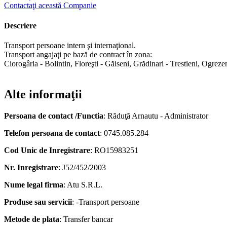
Contactaţi această Companie
Descriere
Transport persoane intern şi internaţional.
Transport angajaţi pe bază de contract în zona:
Ciorogârla - Bolintin, Floreşti - Găiseni, Grădinari - Trestieni, Ogrezen
Alte informaţii
Persoana de contact /Functia
: Răduţă Arnautu - Administrator
Telefon persoana de contact
: 0745.085.284
Cod Unic de Inregistrare
: RO15983251
Nr. Inregistrare
: J52/452/2003
Nume legal firma
: Atu S.R.L.
Produse sau servicii
: -Transport persoane
Metode de plata
: Transfer bancar