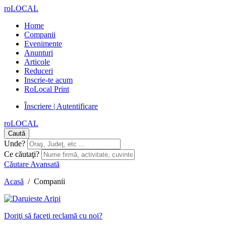
roLOCAL
Home
Companii
Evenimente
Anunturi
Articole
Reduceri
Inscrie-te acum
RoLocal Print
Înscriere | Autentificare
roLOCAL
Caută
Unde?
Ce căutaţi?
Căutare Avansată
Acasă
/
Companii
Doriţi să faceţi reclamă cu noi?