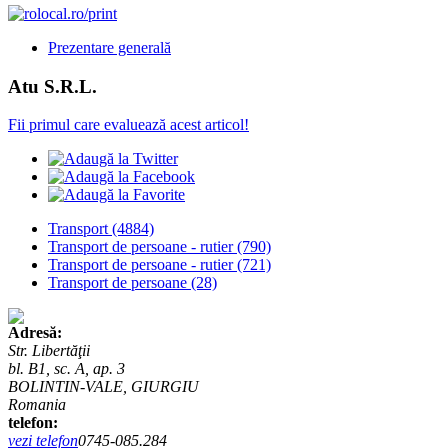
Prezentare generală
Atu S.R.L.
Fii primul care evaluează acest articol!
Transport
(4884)
Transport de persoane - rutier
(790)
Transport de persoane - rutier
(721)
Transport de persoane
(28)
Adresă:
Str. Libertăţii
bl. B1, sc. A, ap. 3
BOLINTIN-VALE, GIURGIU
Romania
telefon:
vezi telefon
0745-085.284