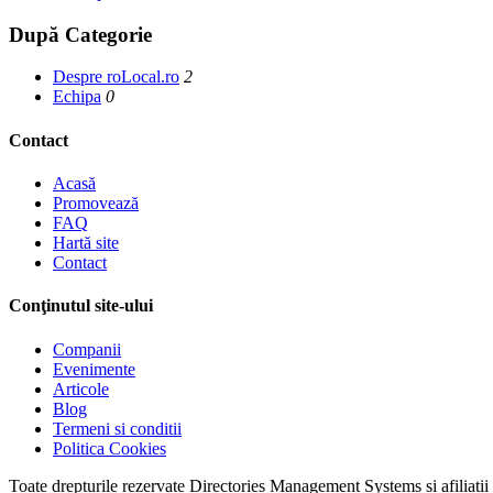
După Categorie
Despre roLocal.ro
2
Echipa
0
Contact
Acasă
Promovează
FAQ
Hartă site
Contact
Conţinutul site-ului
Companii
Evenimente
Articole
Blog
Termeni si conditii
Politica Cookies
Toate drepturile rezervate Directories Management Systems si afiliatii 