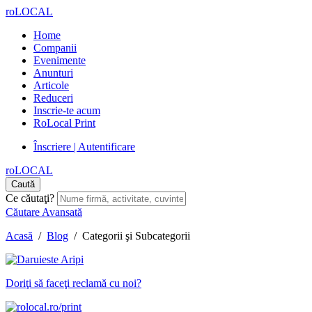
roLOCAL
Home
Companii
Evenimente
Anunturi
Articole
Reduceri
Inscrie-te acum
RoLocal Print
Înscriere | Autentificare
roLOCAL
Caută
Ce căutaţi?
Căutare Avansată
Acasă
/
Blog
/
Categorii şi Subcategorii
Doriţi să faceţi reclamă cu noi?