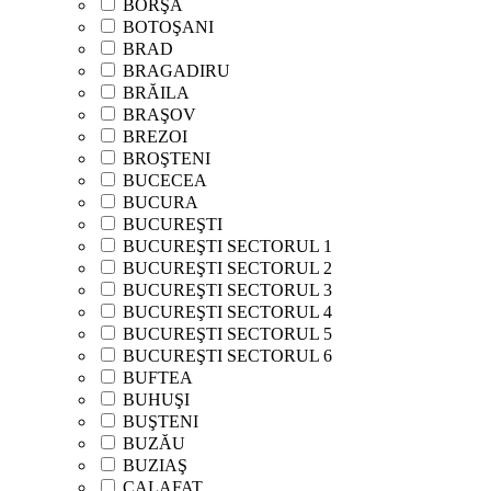
BORŞA
BOTOŞANI
BRAD
BRAGADIRU
BRĂILA
BRAŞOV
BREZOI
BROŞTENI
BUCECEA
BUCURA
BUCUREŞTI
BUCUREŞTI SECTORUL 1
BUCUREŞTI SECTORUL 2
BUCUREŞTI SECTORUL 3
BUCUREŞTI SECTORUL 4
BUCUREŞTI SECTORUL 5
BUCUREŞTI SECTORUL 6
BUFTEA
BUHUŞI
BUŞTENI
BUZĂU
BUZIAŞ
CALAFAT