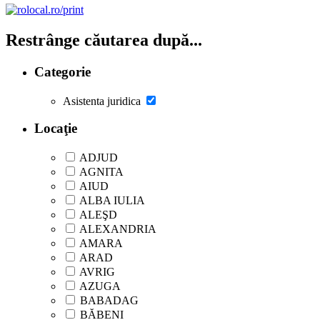
Restrânge căutarea după...
Categorie
Asistenta juridica
Locaţie
ADJUD
AGNITA
AIUD
ALBA IULIA
ALEŞD
ALEXANDRIA
AMARA
ARAD
AVRIG
AZUGA
BABADAG
BĂBENI