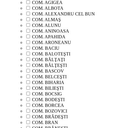
COM. AGIGEA
COM. ALBOTA
COM. ALEXANDRU CEL BUN
COM. ALMAŞ
COM. ALUNU
COM. ANINOASA
COM. APAHIDA
COM. ARONEANU
COM. BACIU
COM. BALOTEŞTI
COM. BĂLŢAŢI
COM. BĂLŢEŞTI
COM. BASCOV
COM. BELCEŞTI
COM. BIHARIA
COM. BILIEŞTI
COM. BOCSIG
COM. BODEŞTI
COM. BORCEA
COM. BOZOVICI
COM. BRĂDEŞTI
COM. BRAN