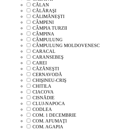
CĂLAN
CĂLĂRAŞI
CĂLIMĂNEŞTI
CÂMPENI
CÂMPIA TURZII
CÂMPINA
CÂMPULUNG
CÂMPULUNG MOLDOVENESC
CARACAL
CARANSEBEŞ
CAREI
CĂZĂNEŞTI
CERNAVODĂ
CHIŞINEU-CRIŞ
CHITILA
CIACOVA
CISNĂDIE
CLUJ-NAPOCA
CODLEA
COM. 1 DECEMBRIE
COM. AFUMAŢI
COM. AGAPIA