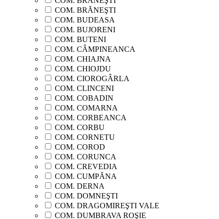
COM. BRĂNEŞTI
COM. BRĂNEŞTI
COM. BUDEASA
COM. BUJORENI
COM. BUTENI
COM. CÂMPINEANCA
COM. CHIAJNA
COM. CHIOJDU
COM. CIOROGÂRLA
COM. CLINCENI
COM. COBADIN
COM. COMARNA
COM. CORBEANCA
COM. CORBU
COM. CORNETU
COM. COROD
COM. CORUNCA
COM. CREVEDIA
COM. CUMPĂNA
COM. DERNA
COM. DOMNEŞTI
COM. DRAGOMIREŞTI VALE
COM. DUMBRAVA ROŞIE