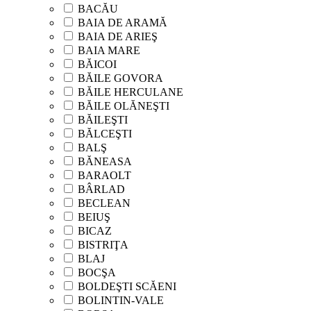
BACĂU
BAIA DE ARAMĂ
BAIA DE ARIEŞ
BAIA MARE
BĂICOI
BĂILE GOVORA
BĂILE HERCULANE
BĂILE OLĂNEŞTI
BĂILEŞTI
BĂLCEŞTI
BALŞ
BĂNEASA
BARAOLT
BÂRLAD
BECLEAN
BEIUŞ
BICAZ
BISTRIŢA
BLAJ
BOCŞA
BOLDEŞTI SCĂENI
BOLINTIN-VALE