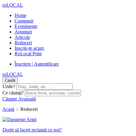
roLOCAL
Home
Companii
Evenimente
Anunturi
Articole
Reduceri
Inscrie-te acum
RoLocal Print
Înscriere | Autentificare
roLOCAL
Caută
Unde?
Ce căutaţi?
Căutare Avansată
Acasă
/
Reduceri
Doriţi să faceţi reclamă cu noi?