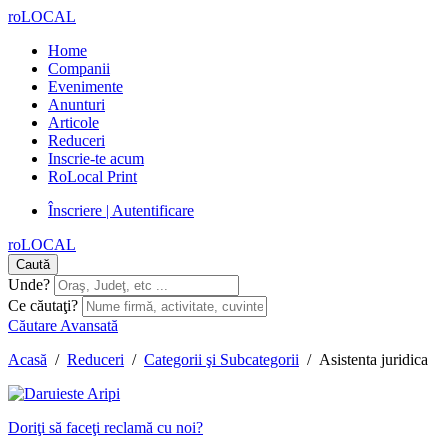
roLOCAL
Home
Companii
Evenimente
Anunturi
Articole
Reduceri
Inscrie-te acum
RoLocal Print
Înscriere | Autentificare
roLOCAL
Caută
Unde?
Ce căutaţi?
Căutare Avansată
Acasă
/
Reduceri
/
Categorii şi Subcategorii
/
Asistenta juridica
Doriţi să faceţi reclamă cu noi?