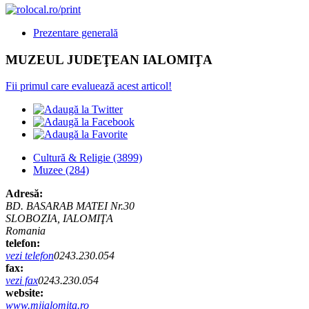
Prezentare generală
MUZEUL JUDEŢEAN IALOMIŢA
Fii primul care evaluează acest articol!
Cultură & Religie
(3899)
Muzee
(284)
Adresă:
BD. BASARAB MATEI Nr.30
SLOBOZIA, IALOMIŢA
Romania
telefon:
vezi telefon
0243.230.054
fax:
vezi fax
0243.230.054
website:
www.mjialomita.ro