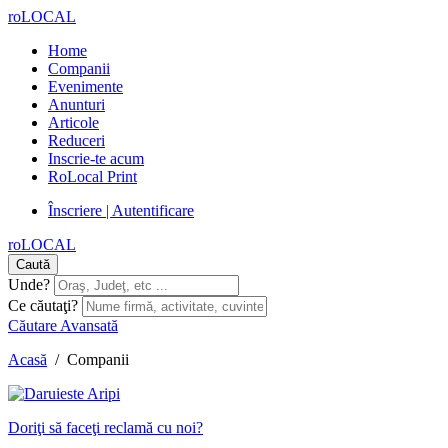
roLOCAL
Home
Companii
Evenimente
Anunturi
Articole
Reduceri
Inscrie-te acum
RoLocal Print
Înscriere | Autentificare
roLOCAL
Caută
Unde?
Ce căutaţi?
Căutare Avansată
Acasă
/
Companii
Doriţi să faceţi reclamă cu noi?