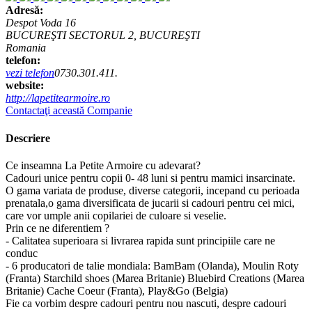
Adresă:
Despot Voda 16
BUCUREŞTI SECTORUL 2, BUCUREŞTI
Romania
telefon:
vezi telefon
0730.301.411.
website:
http://lapetitearmoire.ro
Contactaţi această Companie
Descriere
Ce inseamna La Petite Armoire cu adevarat?
Cadouri unice pentru copii 0- 48 luni si pentru mamici insarcinate.
O gama variata de produse, diverse categorii, incepand cu perioada
prenatala,o gama diversificata de jucarii si cadouri pentru cei mici,
care vor umple anii copilariei de culoare si veselie.
Prin ce ne diferentiem ?
- Calitatea superioara si livrarea rapida sunt principiile care ne
conduc
- 6 producatori de talie mondiala: BamBam (Olanda), Moulin Roty
(Franta) Starchild shoes (Marea Britanie) Bluebird Creations (Marea
Britanie) Cache Coeur (Franta), Play&Go (Belgia)
Fie ca vorbim despre cadouri pentru nou nascuti, despre cadouri