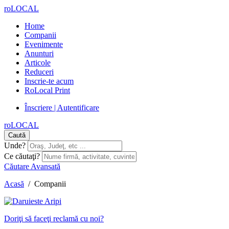
roLOCAL
Home
Companii
Evenimente
Anunturi
Articole
Reduceri
Inscrie-te acum
RoLocal Print
Înscriere | Autentificare
roLOCAL
Caută
Unde?
Ce căutaţi?
Căutare Avansată
Acasă
/
Companii
Doriţi să faceţi reclamă cu noi?