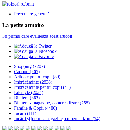
Prezentare generală
La petite armoire
Fii primul care evaluează acest articol!
Shopping
(7207)
Cadouri
(265)
Articole pentru copii
(89)
Imbrăcăminte
(2838)
Imbrăcăminte pentru copii
(41)
Lifestyle
(2024)
Bijuterii
(363)
Bijuterii - magazine, comercializare
(258)
Familie & Copii
(4480)
Jucării
(111)
Jucării şi jocuri - magazine, comercializare
(54)